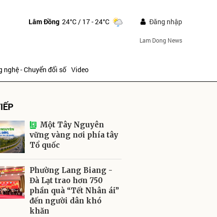
Lâm Đồng
24°C
/ 17 - 24°C
Đăng nhập
Lam Dong News
 nghệ - Chuyển đổi số
Video
IẾP
Một Tây Nguyên
vững vàng nơi phía tây
Tổ quốc
ửi
Phường Lang Biang -
Đà Lạt trao hơn 750
phần quà “Tết Nhân ái”
đến người dân khó
khăn