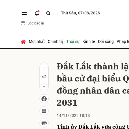
Thứ Sáu,
07/08/2026
Đọc báo in
Gửi 
Mới nhất
Chính trị
Thời sự
Kinh tế
Đời sống
Pháp l
Đắk Lắk thành lậ
bầu cử đại biểu Q
đồng nhân dân cá
2031
14/11/2025 18:18
Tỉnh ủy Đắk Lắk vừa công b