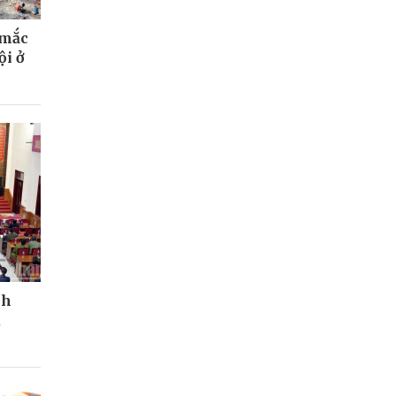
 mắc
ội ở
nh
à