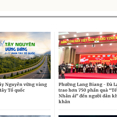
ây Nguyên vững vàng
Phường Lang Biang - Đà L
 tây Tổ quốc
trao hơn 750 phần quà “Tế
Nhân ái” đến người dân k
khăn