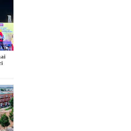
hai
ri