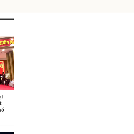
ạt
t
hó