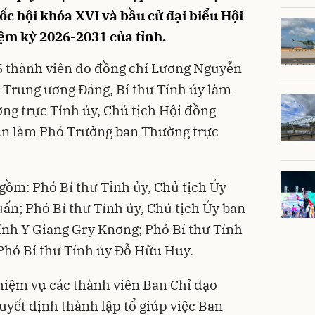
ốc hội khóa XVI và bầu cử đại biểu Hội
ệm kỳ 2026-2031 của tỉnh.
5 thành viên do đồng chí Lương Nguyễn
t Trung ương Đảng, Bí thư Tỉnh ủy làm
ng trực Tỉnh ủy, Chủ tịch Hội đồng
An làm Phó Trưởng ban Thường trực
gồm: Phó Bí thư Tỉnh ủy, Chủ tịch Ủy
ấn; Phó Bí thư Tỉnh ủy, Chủ tịch Ủy ban
ỉnh Y Giang Gry Knơng; Phó Bí thư Tỉnh
Phó Bí thư Tỉnh ủy Đỗ Hữu Huy.
hiệm vụ các thành viên Ban Chỉ đạo
uyết định thành lập tổ giúp việc Ban