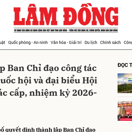
bình luận
uật
Quốc phòng - An ninh
Văn hóa - Giải trí
Du lịch
Chính sách
Công
ĐỌC T
p Ban Chỉ đạo công tác
uốc hội và đại biểu Hội
c cấp, nhiệm kỳ 2026-
Hủy
G
ố quyết định thành lập Ban Chỉ đạo