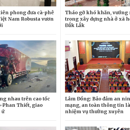
tiên phong đưa cà-phê
Tháo gỡ khó khăn, vướng
Việt Nam Robusta vươn
trong xây dựng nhà ở xã h
ới
Đắk Lắk
ông nhau trên cao tốc
Lâm Đồng: Bảo đảm an ni
-Phan Thiết, giao
mạng, an toàn thông tin l
 ứ
nhiệm vụ thường xuyên