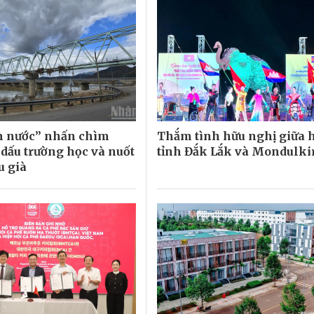
n nước” nhấn chìm
Thắm tình hữu nghị giữa 
 dấu trường học và nuốt
tỉnh Đắk Lắk và Mondulki
u già