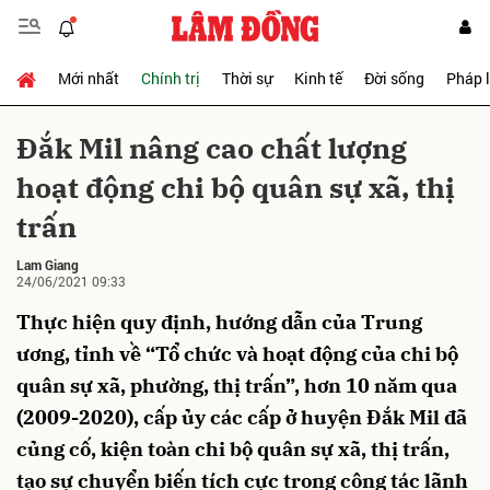
Mới nhất
Chính trị
Thời sự
Kinh tế
Đời sống
Pháp 
Gửi bình luận
Đắk Mil nâng cao chất lượng
hoạt động chi bộ quân sự xã, thị
trấn
Lam Giang
24/06/2021 09:33
Thực hiện quy định, hướng dẫn của Trung
Hủy
Gửi
ương, tỉnh về “Tổ chức và hoạt động của chi bộ
quân sự xã, phường, thị trấn”, hơn 10 năm qua
(2009-2020), cấp ủy các cấp ở huyện Đắk Mil đã
củng cố, kiện toàn chi bộ quân sự xã, thị trấn,
tạo sự chuyển biến tích cực trong công tác lãnh