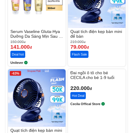
Serum Vaseline Gluta-Hya
Quạt tích điện kẹp bàn mini
Dưỡng Da Sáng Mịn Sau 7
để bàn
Ngày
150.000
219.000
đ
đ
141.000
79.000
đ
đ
Deal hot
Flash Sale
Unilever
Unmute
Đai ngồi ô tô cho bé
-63%
CECILA cho bé 1-9 tuổi
220.000
đ
Hot Deal
Cecila Offical Store
Quạt tích điện kẹp bàn mini