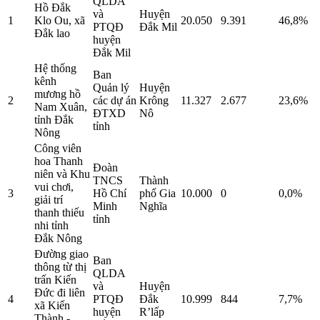
QLDA
Hồ Đắk
và
Huyện
1
Klo Ou, xã
20.050
9.391
46,8%
PTQĐ
Đắk Mil
Đắk lao
huyện
Đắk Mil
Hệ thống
Ban
kênh
Quản lý
Huyện
mương hồ
2
các dự án
Krông
11.327
2.677
23,6%
Nam Xuân,
ĐTXD
Nô
tỉnh Đắk
tỉnh
Nông
Công viên
hoa Thanh
Đoàn
niên và Khu
TNCS
Thành
vui chơi,
3
Hồ Chí
phố Gia
10.000
0
0,0%
giải trí
Minh
Nghĩa
thanh thiếu
tỉnh
nhi tỉnh
Đắk Nông
Đường giao
Ban
thông từ thị
QLDA
trấn Kiến
và
Huyện
Đức đi liên
4
PTQĐ
Đắk
10.999
844
7,7%
xã Kiến
huyện
R’lấp
Thành -