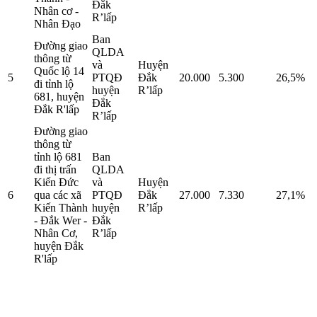
Đắk
Nhân cơ -
R’lấp
Nhân Đạo
Ban
Đường giao
QLDA
thông từ
và
Huyện
Quốc lộ 14
5
PTQĐ
Đắk
20.000
5.300
26,5%
đi tỉnh lộ
huyện
R’lấp
681, huyện
Đắk
Đắk R'lấp
R’lấp
Đường giao
thông từ
tỉnh lộ 681
Ban
đi thị trấn
QLDA
Kiến Đức
và
Huyện
6
qua các xã
PTQĐ
Đắk
27.000
7.330
27,1%
Kiến Thành
huyện
R’lấp
- Đắk Wer -
Đắk
Nhân Cơ,
R’lấp
huyện Đắk
R'lấp