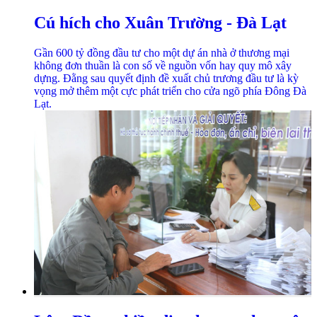
Cú hích cho Xuân Trường - Đà Lạt
Gần 600 tỷ đồng đầu tư cho một dự án nhà ở thương mại
không đơn thuần là con số về nguồn vốn hay quy mô xây
dựng. Đằng sau quyết định đề xuất chủ trương đầu tư là kỳ
vọng mở thêm một cực phát triển cho cửa ngõ phía Đông Đà
Lạt.