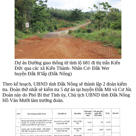
Dự án Đường giao thông từ tỉnh lộ 681 đi thị trấn Kiến
Đức qua các xã Kiến Thành- Nhân Cơ- Đắk Wer
huyện Đắk R'lấp (Đắk Nông)
Theo kế hoạch, UBND tỉnh Đắk Nông sẽ thành lập 2 đoàn kiểm
tra. Đoàn thứ nhất sẽ kiểm tra 5 dự án tại huyện Đắk Mil và Cư Jút.
Đoàn này do Phó Bí thư Tỉnh ủy, Chủ tịch UBND tỉnh Đắk Nông
Hồ Văn Mười làm trưởng đoàn.