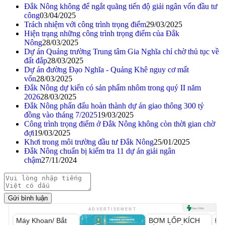
Đắk Nông không để ngắt quãng tiến độ giải ngân vốn đầu tư
công
03/04/2025
Trách nhiệm với công trình trọng điểm
29/03/2025
Hiện trạng những công trình trọng điểm của Đắk
Nông
28/03/2025
Dự án Quảng trường Trung tâm Gia Nghĩa chỉ chờ thủ tục về
đất đắp
28/03/2025
Dự án đường Đạo Nghĩa - Quảng Khê nguy cơ mất
vốn
28/03/2025
Đắk Nông dự kiến có sản phẩm nhôm trong quý II năm
2026
28/03/2025
Đắk Nông phấn đấu hoàn thành dự án giao thông 300 tỷ
đồng vào tháng 7/2025
19/03/2025
Công trình trọng điểm ở Đắk Nông không còn thời gian chờ
đợi
19/03/2025
Khơi trong môi trường đầu tư Đắk Nông
25/01/2025
Đắk Nông chuẩn bị kiểm tra 11 dự án giải ngân
chậm
27/11/2024
Gửi bình luận
Unmute
Unmute
ADVERTISEMENT
Máy Khoan/ Bắt
BƠM LỐP KÍCH
Đè
-33%
-37%