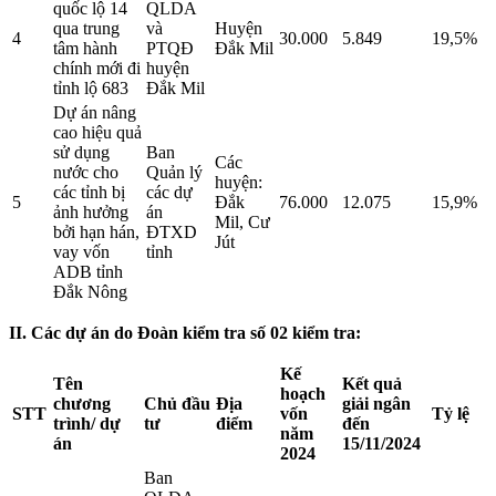
quốc lộ 14
QLDA
qua trung
và
Huyện
4
30.000
5.849
19,5%
tâm hành
PTQĐ
Đắk Mil
chính mới đi
huyện
tỉnh lộ 683
Đắk Mil
Dự án nâng
cao hiệu quả
sử dụng
Ban
Các
nước cho
Quản lý
huyện:
các tỉnh bị
các dự
5
Đắk
76.000
12.075
15,9%
ảnh hưởng
án
Mil, Cư
bởi hạn hán,
ĐTXD
Jút
vay vốn
tỉnh
ADB tỉnh
Đắk Nông
II. Các dự án do Đoàn kiểm tra số 02 kiểm tra:
Kế
Tên
Kết quả
hoạch
chương
Chủ đầu
Địa
giải ngân
STT
vốn
Tỷ lệ
trình/ dự
tư
điểm
đến
năm
án
15/11/2024
2024
Ban