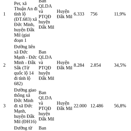
Ban
Per, xã
QLDA
Thuận An đi
và
Huyện
1
tỉnh lộ
6.333
756
11,9%
PTQĐ
Đắk Mil
(ĐT.683) xã
huyện
Đức Minh,
Đắk Mil
huyện Đắk
Mil (giai
đoạn 1
Đường liên
xã Đức
Ban
Mạnh - Đức
QLDA
Minh - Đắk
và
Huyện
2
8.284
2.854
34,5%
Sắk (Từ
PTQĐ
Đắk Mil
quốc lộ 14
huyện
đi tỉnh lộ
Đắk Mil
682)
Đường giao
Ban
thông xã
QLDA
Đức Minh
và
Huyện
3
đi xã Đức
22.000
12.486
56,8%
PTQĐ
Đắk Mil
Mạnh,
huyện
huyện Đắk
Đắk Mil
Mil (ĐH16)
Đường từ
Ban