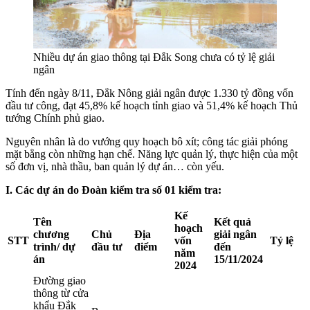
Nhiều dự án giao thông tại Đắk Song chưa có tỷ lệ giải
ngân
Tính đến ngày 8/11, Đắk Nông giải ngân được 1.330 tỷ đồng vốn
đầu tư công, đạt 45,8% kế hoạch tỉnh giao và 51,4% kế hoạch Thủ
tướng Chính phủ giao.
Nguyên nhân là do vướng quy hoạch bô xít; công tác giải phóng
mặt bằng còn những hạn chế. Năng lực quản lý, thực hiện của một
số đơn vị, nhà thầu, ban quản lý dự án… còn yếu.
I. Các dự án do Đoàn kiểm tra số 01 kiểm tra:
Kế
Tên
Kết quả
hoạch
chương
Chủ
Địa
giải ngân
STT
vốn
Tỷ lệ
trình/ dự
đầu tư
điểm
đến
năm
án
15/11/2024
2024
Đường giao
thông từ cửa
khẩu Đắk