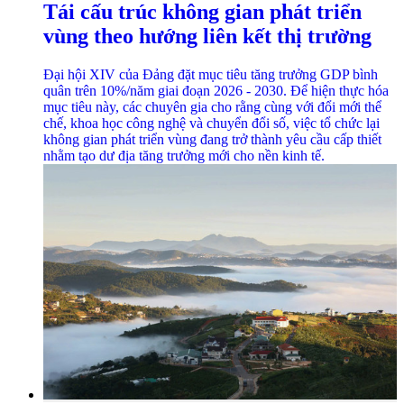
Tái cấu trúc không gian phát triển
vùng theo hướng liên kết thị trường
Đại hội XIV của Đảng đặt mục tiêu tăng trưởng GDP bình
quân trên 10%/năm giai đoạn 2026 - 2030. Để hiện thực hóa
mục tiêu này, các chuyên gia cho rằng cùng với đổi mới thể
chế, khoa học công nghệ và chuyển đổi số, việc tổ chức lại
không gian phát triển vùng đang trở thành yêu cầu cấp thiết
nhằm tạo dư địa tăng trưởng mới cho nền kinh tế.