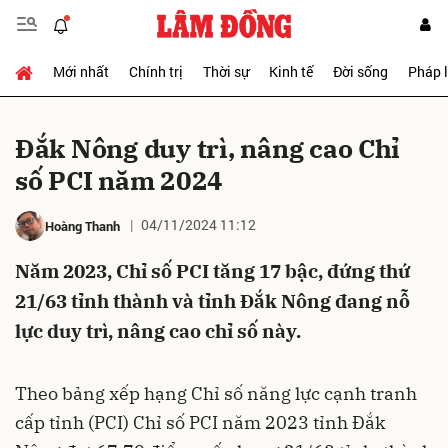
Mới nhất
Chính trị
Thời sự
Kinh tế
Đời sống
Pháp 
Gửi bình luận
Đắk Nông duy trì, nâng cao Chỉ
số PCI năm 2024
04/11/2024 11:12
Hoàng Thanh
Năm 2023, Chỉ số PCI tăng 17 bậc, đứng thứ
21/63 tỉnh thành và tỉnh Đắk Nông đang nỗ
Hủy
Gửi
lực duy trì, nâng cao chỉ số này.
Theo bảng xếp hạng Chỉ số năng lực cạnh tranh
cấp tỉnh (PCI) Chỉ số PCI năm 2023 tỉnh Đắk