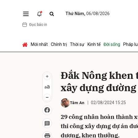
Thứ Năm,
06/08/2026
Đọc báo in
Gửi 
Mới nhất
Chính trị
Thời sự
Kinh tế
Đời sống
Pháp lu
Đắk Nông khen 
xây dựng đường
02/08/2024 15:25
Tâm An
29 công nhân hoàn thành xu
thi công xây dựng dự án đ
dương, khen thưởng.