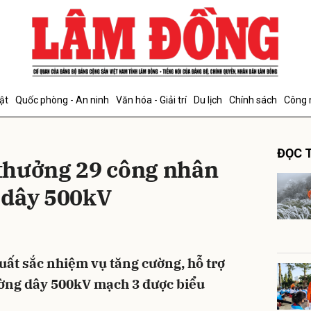
bình luận
ật
Quốc phòng - An ninh
Văn hóa - Giải trí
Du lịch
Chính sách
Công 
ĐỌC T
thưởng 29 công nhân
 dây 500kV
Hủy
G
ất sắc nhiệm vụ tăng cường, hỗ trợ
ường dây 500kV mạch 3 được biểu