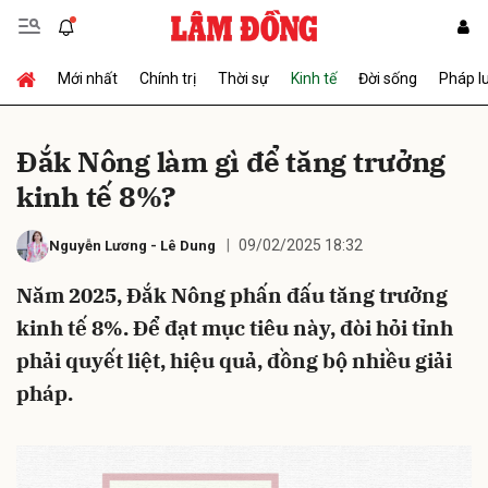
Mới nhất
Chính trị
Thời sự
Kinh tế
Đời sống
Pháp l
Gửi bình luận
Đắk Nông làm gì để tăng trưởng
kinh tế 8%?
09/02/2025 18:32
Nguyễn Lương
-
Lê Dung
Năm 2025, Đắk Nông phấn đấu tăng trưởng
kinh tế 8%. Để đạt mục tiêu này, đòi hỏi tỉnh
Hủy
Gửi
phải quyết liệt, hiệu quả, đồng bộ nhiều giải
pháp.