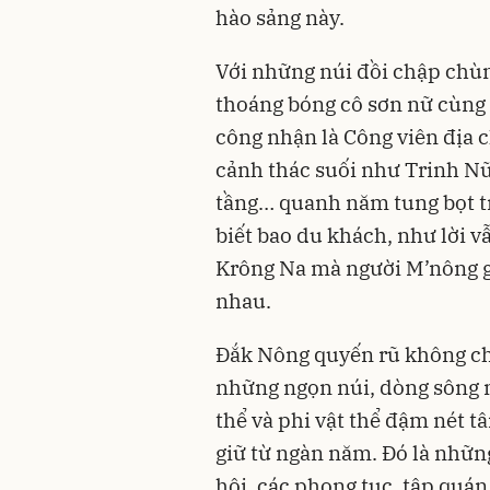
hào sảng này.
Với những núi đồi chập chùn
thoáng bóng cô sơn nữ cùng
công nhận là Công viên địa c
cảnh thác suối như Trinh Nữ,
tầng… quanh năm tung bọt t
biết bao du khách, như lời v
Krông Na mà người M’nông gọ
nhau.
Đắk Nông quyến rũ không ch
những ngọn núi, dòng sông m
thể và phi vật thể đậm nét 
giữ từ ngàn năm. Đó là nhữn
hội, các phong tục, tập quán 