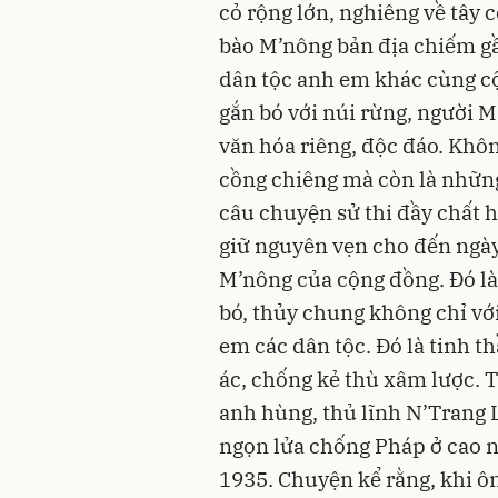
cỏ rộng lớn, nghiêng về tây
bào M’nông bản địa chiếm gầ
dân tộc anh em khác cùng c
gắn bó với núi rừng, người 
văn hóa riêng, độc đáo. Khôn
cồng chiêng mà còn là những
câu chuyện sử thi đầy chất 
giữ nguyên vẹn cho đến ngày
M’nông của cộng đồng. Đó là 
bó, thủy chung không chỉ với
em các dân tộc. Đó là tinh t
ác, chống kẻ thù xâm lược. 
anh hùng, thủ lĩnh N’Trang 
ngọn lửa chống Pháp ở cao
1935. Chuyện kể rằng, khi ô