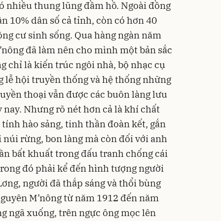
 có nhiều thung lũng đầm hồ. Ngoài đồng
n 10% dân số cả tỉnh, còn có hơn 40
ộng cư sinh sống. Qua hàng ngàn năm
M’nông đã làm nên cho mình một bản sắc
g chỉ là kiến trúc ngôi nhà, bộ nhạc cụ
 lễ hội truyền thống và hệ thống những
huyền thoại vẫn được các buôn làng lưu
 nay. Nhưng rõ nét hơn cả là khí chất
tính hào sảng, tinh thần đoàn kết, gắn
 núi rừng, bon làng mà còn đối với anh
hần bất khuất trong đấu tranh chống cái
Trong đó phải kể đến hình tượng người
Lơng, người đã thắp sáng và thổi bùng
 nguyên M’nông từ năm 1912 đến năm
ng ngã xuống, trên ngực ông mọc lên