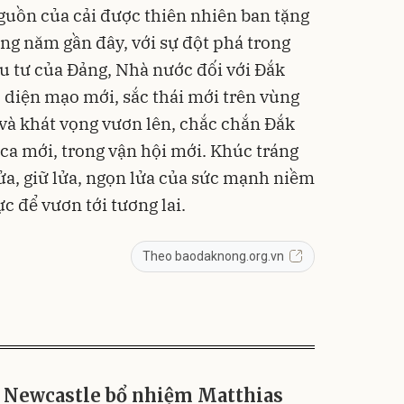
nguồn của cải được thiên nhiên ban tặng
ng năm gần đây, với sự đột phá trong
ầu tư của Đảng, Nhà nước đối với Đắk
o diện mạo mới, sắc thái mới trên vùng
 và khát vọng vươn lên, chắc chắn Đắk
 ca mới, trong vận hội mới. Khúc tráng
ửa, giữ lửa, ngọn lửa của sức mạnh niềm
c để vươn tới tương lai.
Theo baodaknong.org.vn
Newcastle bổ nhiệm Matthias