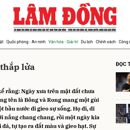
bình luận
ật
Quốc phòng - An ninh
Văn hóa - Giải trí
Du lịch
Chính sách
Công 
thắp lửa
ĐỌC T
ể rằng: Ngày xưa trên mặt đất chưa
Hủy
G
ồng tên là Bông và Rong mang một gùi
t bầu nước đi gieo sự sống. Họ đi, đi
i nắng chang chang, rồi một ngày kia
đá, tự tạo ra đất màu và gieo hạt. Sự