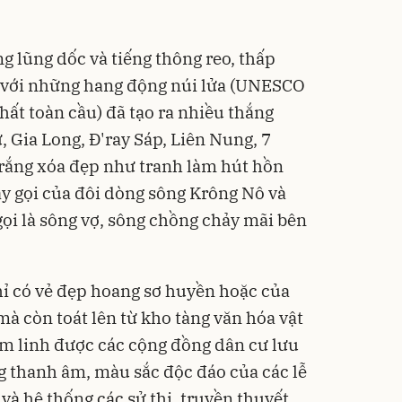
g lũng dốc và tiếng thông reo, thấp
 với những hang động núi lửa (UNESCO
hất toàn cầu) đã tạo ra nhiều thắng
 Gia Long, Đ'ray Sáp, Liên Nung, 7
rắng xóa đẹp như tranh làm hút hồn
ẫy gọi của đôi dòng sông Krông Nô và
i là sông vợ, sông chồng chảy mãi bên
ỉ có vẻ đẹp hoang sơ huyền hoặc của
à còn toát lên từ kho tàng văn hóa vật
tâm linh được các cộng đồng dân cư lưu
g thanh âm, màu sắc độc đáo của các lễ
và hệ thống các sử thi, truyền thuyết,