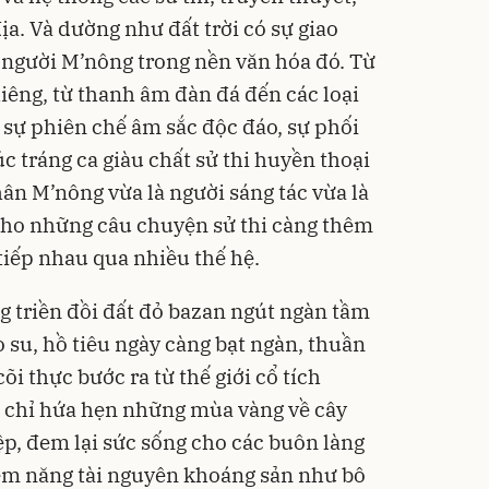
ịa. Và dường như đất trời có sự giao
i người M’nông trong nền văn hóa đó. Từ
hiêng, từ thanh âm đàn đá đến các loại
 sự phiên chế âm sắc độc đáo, sự phối
c tráng ca giàu chất sử thi huyền thoại
ân M’nông vừa là người sáng tác vừa là
cho những câu chuyện sử thi càng thêm
tiếp nhau qua nhiều thế hệ.
 triền đồi đất đỏ bazan ngút ngàn tầm
 su, hồ tiêu ngày càng bạt ngàn, thuần
õi thực bước ra từ thế giới cổ tích
 chỉ hứa hẹn những mùa vàng về cây
ệp, đem lại sức sống cho các buôn làng
m năng tài nguyên khoáng sản như bô