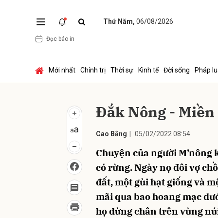
Thứ Năm,
06/08/2026
Đọc báo in
Gửi 
Mới nhất
Chính trị
Thời sự
Kinh tế
Đời sống
Pháp lu
Đắk Nông - Miền 
Cao Bằng
|
05/02/2022 08:54
Chuyện của người M’nông k
có rừng. Ngày nọ đôi vợ ch
đất, một gùi hạt giống và mộ
mãi qua bao hoang mạc dướ
họ dừng chân trên vùng núi 