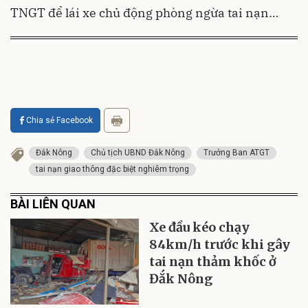
TNGT để lái xe chủ động phòng ngừa tai nạn…
Chia sẻ Facebook
Đắk Nông
Chủ tịch UBND Đắk Nông
Trưởng Ban ATGT
tai nạn giao thông đặc biệt nghiêm trọng
BÀI LIÊN QUAN
Xe đầu kéo chạy
84km/h trước khi gây
tai nạn thảm khốc ở
Đắk Nông