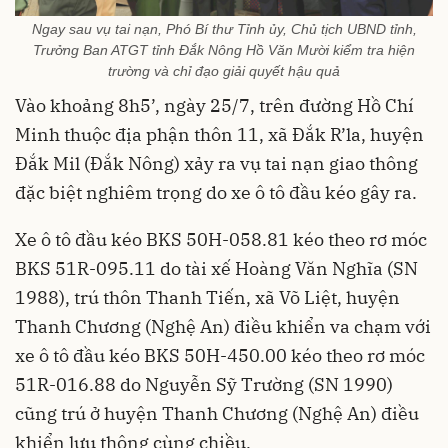
Ngay sau vụ tai nạn, Phó Bí thư Tỉnh ủy, Chủ tịch UBND tỉnh,
Trưởng Ban ATGT tỉnh Đắk Nông Hồ Văn Mười kiểm tra hiện
trường và chỉ đạo giải quyết hậu quả
Vào khoảng 8h5’, ngày 25/7, trên đường Hồ Chí
Minh thuộc địa phận thôn 11, xã Đắk R’la, huyện
Đắk Mil (Đắk Nông) xảy ra vụ tai nạn giao thông
đặc biệt nghiêm trọng do xe ô tô đầu kéo gây ra.
Xe ô tô đầu kéo BKS 50H-058.81 kéo theo rơ móc
BKS 51R-095.11 do tài xế Hoàng Văn Nghĩa (SN
1988), trú thôn Thanh Tiến, xã Võ Liệt, huyện
Thanh Chương (Nghệ An) điều khiển va chạm với
xe ô tô đầu kéo BKS 50H-450.00 kéo theo rơ móc
51R-016.88 do Nguyễn Sỹ Trường (SN 1990)
cũng trú ở huyện Thanh Chương (Nghệ An) điều
khiển lưu thông cùng chiều.