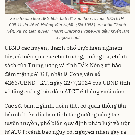
Xe ô tô đầu kéo BKS 50H-058.81 kéo theo rơ móc BKS 51R-
095.11 do tài xế Hoàng Văn Nghĩa (SN 1988), trú thôn Thanh
Tiến, xã Võ Liệt, huyện Thanh Chương (Nghệ An) điều khiển làm
3 người chết
UBND các huyện, thành phố thực hiện nghiêm
túc, có hiệu quả các chủ trương, đường lối, chính
sách của Trung ương và tỉnh Đắk Nông về bảo
đảm trật tự ATGT, nhất là Công văn số
4263/UBND - KT, ngày 22/7/2024 của UBND tỉnh
về tăng cường bảo đảm ATGT 6 tháng cuối năm.
Các sở, ban, ngành, đoàn thể, cơ quan thông tấn
báo chí trên địa bàn tỉnh tăng cường công tác
tuyên truyền, phổ biến quy định pháp luật về trật
tự ATGT; cảnh báo nguy cơ, nguyên nhân gây ra