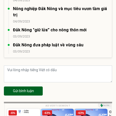
04/09/2023
Nông nghiệp Đắk Nông và mục tiêu vươn tầm giá
trị
04/09/2023
Đắk Nông "giữ lửa” cho nông thôn mới
03/09/2023
Đắk Nông đưa pháp luật về vùng sâu
03/09/2023
Gửi bình luận
U
ADVERTISEMENT
Đai 
-6%
-63%
-63%
bé 