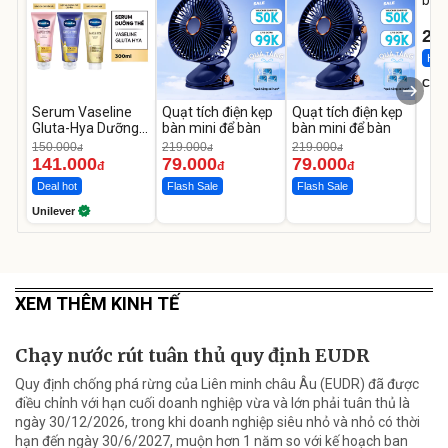
1-9 
22
Hot 
Cecil
Serum Vaseline
Quạt tích điện kẹp
Quạt tích điện kẹp
Gluta-Hya Dưỡng
bàn mini để bàn
bàn mini để bàn
Da Sáng Mịn Sau 7
150.000
219.000
219.000
đ
đ
đ
Ngày
141.000
79.000
79.000
đ
đ
đ
Deal hot
Flash Sale
Flash Sale
Unilever
XEM THÊM KINH TẾ
Chạy nước rút tuân thủ quy định EUDR
Quy định chống phá rừng của Liên minh châu Âu (EUDR) đã được
điều chỉnh với hạn cuối doanh nghiệp vừa và lớn phải tuân thủ là
ngày 30/12/2026, trong khi doanh nghiệp siêu nhỏ và nhỏ có thời
hạn đến ngày 30/6/2027, muộn hơn 1 năm so với kế hoạch ban