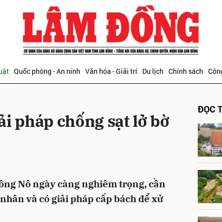
bình luận
uật
Quốc phòng - An ninh
Văn hóa - Giải trí
Du lịch
Chính sách
Công
ĐỌC T
i pháp chống sạt lở bờ
Hủy
G
rông Nô ngày càng nghiêm trọng, cần
nhân và có giải pháp cấp bách để xử