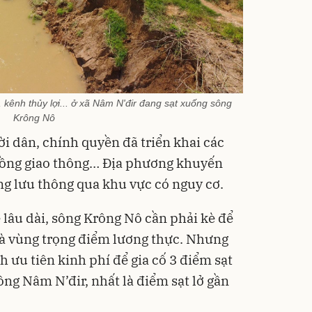
, kênh thủy lợi... ở xã Nâm N'đir đang sạt xuống sông
Krông Nô
i dân, chính quyền đã triển khai các
uồng giao thông… Địa phương khuyến
ng lưu thông qua khu vực có nguy cơ.
lâu dài, sông Krông Nô cần phải kè để
 và vùng trọng điểm lương thực. Nhưng
h ưu tiên kinh phí để gia cố 3 điểm sạt
ng Nâm N’đir, nhất là điểm sạt lở gần