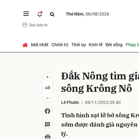
Thứ Năm,
06/08/2026
Đọc báo in
Gửi 
Mới nhất
Chính trị
Thời sự
Kinh tế
Đời sống
Pháp l
Đắk Nông tìm giả
sông Krông Nô
Lê Phước
08/11/2023 05:40
Tình hình sạt lở bờ sông K
sớm được đánh giá nguyên 
lý.