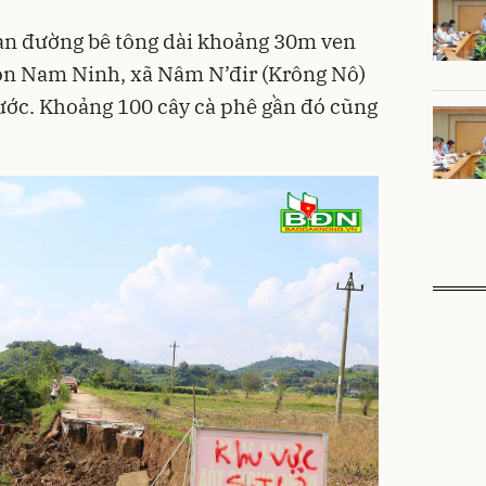
ạn đường bê tông dài khoảng 30m ven
ôn Nam Ninh, xã Nâm N’đir (Krông Nô)
nước. Khoảng 100 cây cà phê gần đó cũng