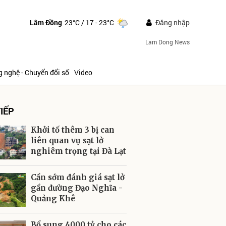
Lâm Đồng
23°C
/ 17 - 23°C
Đăng nhập
Lam Dong News
 nghệ - Chuyển đổi số
Video
IẾP
Khởi tố thêm 3 bị can
liên quan vụ sạt lở
nghiêm trọng tại Đà Lạt
ửi
Cần sớm đánh giá sạt lở
gần đường Đạo Nghĩa -
Quảng Khê
Bổ sung 4000 tỷ cho các