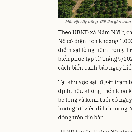
Một vệt cây trồng, đất đai gần trạ
Theo UBND xã Nâm N’đir, cá
Nô có diện tích khoảng 1.00
điểm sạt lở nghiêm trọng. Tro
biến phức tạp từ tháng 9/20
cách biển cảnh báo nguy hi
Tại khu vực sạt lở gần trạm
định, nếu không triển khai
bê tông và kênh tưới có nguy 
hưởng tới việc đi lại của ng
đồng trên địa bàn.
UBND huyện Krông Nô nhận đị