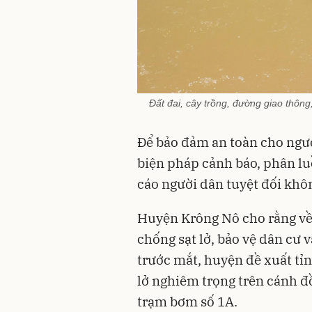
Đất đai, cây trồng, đường giao thông
Để bảo đảm an toàn cho ngườ
biện pháp cảnh báo, phân l
cáo người dân tuyệt đối khô
Huyện Krông Nô cho rằng về 
chống sạt lở, bảo vệ dân cư
trước mắt, huyện đề xuất tỉn
lở nghiêm trọng trên cánh đồ
trạm bơm số 1A.