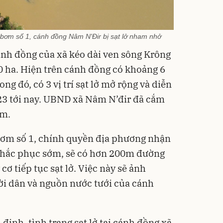
m bơm số 1, cánh đồng Nâm N'Đir bị sạt lở nham nhở
nh đồng của xã kéo dài ven sông Krông
0 ha. Hiện trên cánh đồng có khoảng 6
ng đó, có 3 vị trí sạt lở mở rộng và diễn
23 tới nay. UBND xã Nâm N’đir đã cắm
ểm.
 bơm số 1, chính quyền địa phương nhận
 khắc phục sớm, sẽ có hơn 200m đường
cơ tiếp tục sạt lở. Việc này sẽ ảnh
ười dân và nguồn nước tưới của cánh
nh, tình trạng sạt lở tại cánh đồng xã