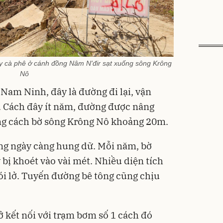
y cà phê ở cánh đồng Nâm N'đir sạt xuống sông Krông
Nô
Nam Ninh, đây là đường đi lại, vận
. Cách đây ít năm, đường được nâng
ờng cách bờ sông Krông Nô khoảng 20m.
g ngày càng hung dữ. Mỗi năm, bờ
bị khoét vào vài mét. Nhiều diện tích
ói lở. Tuyến đường bê tông cũng chịu
ở kết nối với trạm bơm số 1 cách đó