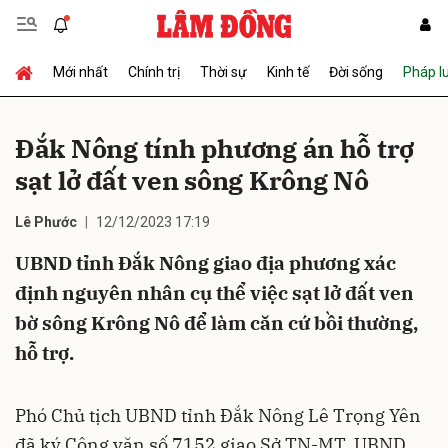
Mới nhất
Chính trị
Thời sự
Kinh tế
Đời sống
Pháp l
Gửi bình luận
Đắk Nông tính phương án hỗ trợ
sạt lở đất ven sông Krông Nô
Lê Phước
12/12/2023 17:19
UBND tỉnh Đắk Nông giao địa phương xác
định nguyên nhân cụ thể việc sạt lở đất ven
Hủy
Gửi
bờ sông Krông Nô để làm căn cứ bồi thường,
hỗ trợ.
Phó Chủ tịch UBND tỉnh Đắk Nông Lê Trọng Yên
đã ký Công văn số 7152 giao Sở TN-MT, UBND