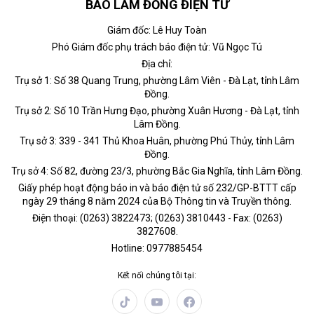
BÁO LÂM ĐỒNG ĐIỆN TỬ
Giám đốc: Lê Huy Toàn
Phó Giám đốc phụ trách báo điện tử: Vũ Ngọc Tú
Địa chỉ:
Trụ sở 1: Số 38 Quang Trung, phường Lâm Viên - Đà Lạt, tỉnh Lâm
Đồng.
Trụ sở 2: Số 10 Trần Hưng Đạo, phường Xuân Hương - Đà Lạt, tỉnh
Lâm Đồng.
Trụ sở 3: 339 - 341 Thủ Khoa Huân, phường Phú Thủy, tỉnh Lâm
Đồng.
Trụ sở 4: Số 82, đường 23/3, phường Bắc Gia Nghĩa, tỉnh Lâm Đồng.
Giấy phép hoạt động báo in và báo điện tử số 232/GP-BTTT cấp
ngày 29 tháng 8 năm 2024 của Bộ Thông tin và Truyền thông.
Điện thoại: (0263) 3822473; (0263) 3810443 - Fax: (0263)
3827608.
Hotline: 0977885454
Kết nối chúng tôi tại: