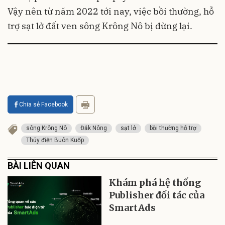
Vậy nên từ năm 2022 tới nay, việc bồi thường, hỗ
trợ sạt lở đất ven sông Krông Nô bị dừng lại.
Chia sẻ Facebook
sông Krông Nô
Đắk Nông
sạt lở
bồi thường hỗ trợ
Thủy điện Buôn Kuốp
BÀI LIÊN QUAN
Khám phá hệ thống
Publisher đối tác của
SmartAds