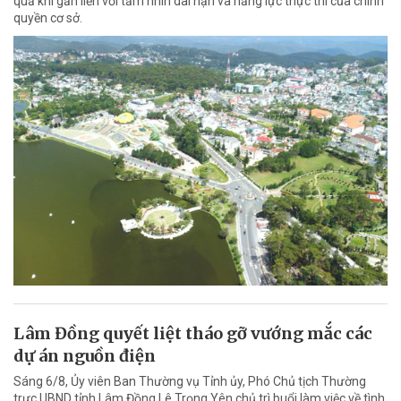
quả khi gắn liền với tầm nhìn dài hạn và năng lực thực thi của chính
quyền cơ sở.
Lâm Đồng quyết liệt tháo gỡ vướng mắc các
dự án nguồn điện
Sáng 6/8, Ủy viên Ban Thường vụ Tỉnh ủy, Phó Chủ tịch Thường
trực UBND tỉnh Lâm Đồng Lê Trọng Yên chủ trì buổi làm việc về tình