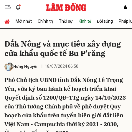
Mới nhất
Chính trị
Thời sự
Kinh tế
Đời sống
Pháp l
Gửi bình luận
Đắk Nông và mục tiêu xây dựng
cửa khẩu quốc tế Bu P'răng
18/07/2024 06:50
Hưng Nguyên
Phó Chủ tịch UBND tỉnh Đắk Nông Lê Trọng
Yên, vừa ký ban hành kế hoạch triển khai
Hủy
Gửi
Quyết định số 1200/QĐ-TTg ngày 14/10/2023
của Thủ tướng Chính phủ về phê duyệt Quy
hoạch cửa khẩu trên tuyến biên giới đất liền
Việt Nam - Campuchia thời kỳ 2021 - 2030,