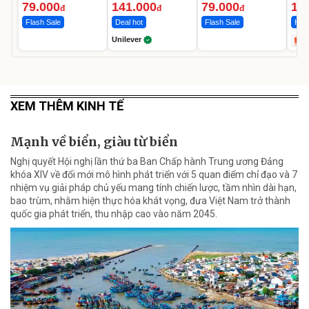
Ngày
12.
79.000
141.000
79.000
1.
đ
đ
đ
Flash Sale
Deal hot
Flash Sale
Hot 
Unilever
XEM THÊM KINH TẾ
Mạnh về biển, giàu từ biển
Nghị quyết Hội nghị lần thứ ba Ban Chấp hành Trung ương Đảng
khóa XIV về đổi mới mô hình phát triển với 5 quan điểm chỉ đạo và 7
nhiệm vụ giải pháp chủ yếu mang tính chiến lược, tầm nhìn dài hạn,
bao trùm, nhằm hiện thực hóa khát vọng, đưa Việt Nam trở thành
quốc gia phát triển, thu nhập cao vào năm 2045.