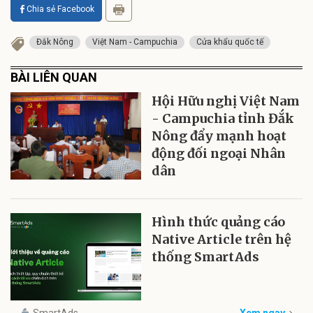
Chia sẻ Facebook
Đắk Nông
Việt Nam - Campuchia
Cửa khẩu quốc tế
BÀI LIÊN QUAN
Hội Hữu nghị Việt Nam
- Campuchia tỉnh Đắk
Nông đẩy mạnh hoạt
động đối ngoại Nhân
dân
Hình thức quảng cáo
Native Article trên hệ
thống SmartAds
SmartAds
Xem ngay