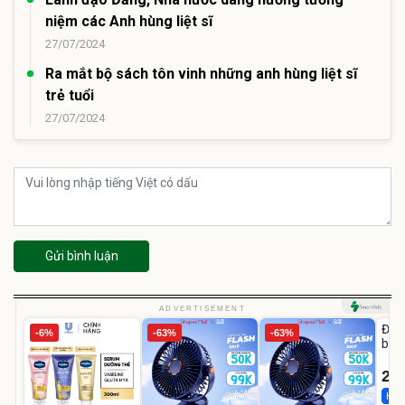
niệm các Anh hùng liệt sĩ
27/07/2024
Ra mắt bộ sách tôn vinh những anh hùng liệt sĩ
trẻ tuổi
27/07/2024
Gửi bình luận
U
ADVERTISEMENT
Đai 
-6%
-63%
-63%
bé 
1-9 
22
Hot 