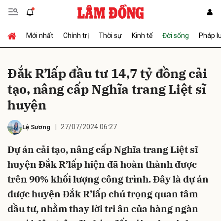
Mới nhất
Chính trị
Thời sự
Kinh tế
Đời sống
Pháp l
Gửi bình luận
Đắk R’lấp đầu tư 14,7 tỷ đồng cải
tạo, nâng cấp Nghĩa trang Liệt sĩ
huyện
27/07/2024 06:27
Lệ Sương
Dự án cải tạo, nâng cấp Nghĩa trang Liệt sĩ
Hủy
Gửi
huyện Đắk R’lấp hiện đã hoàn thành được
trên 90% khối lượng công trình. Đây là dự án
được huyện Đắk R’lấp chú trọng quan tâm
đầu tư, nhằm thay lời tri ân của hàng ngàn