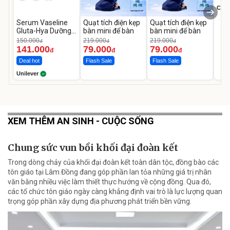
Cecil
Serum Vaseline
Quạt tích điện kẹp
Quạt tích điện kẹp
Gluta-Hya Dưỡng
bàn mini để bàn
bàn mini để bàn
Da Sáng Mịn Sau 7
150.000
219.000
219.000
đ
đ
đ
Ngày
141.000
79.000
79.000
đ
đ
đ
Deal hot
Flash Sale
Flash Sale
Unilever
XEM THÊM AN SINH - CUỘC SỐNG
Chung sức vun bồi khối đại đoàn kết
Trong dòng chảy của khối đại đoàn kết toàn dân tộc, đồng bào các
tôn giáo tại Lâm Đồng đang góp phần lan tỏa những giá trị nhân
văn bằng nhiều việc làm thiết thực hướng về cộng đồng. Qua đó,
các tổ chức tôn giáo ngày càng khẳng định vai trò là lực lượng quan
trọng góp phần xây dựng địa phương phát triển bền vững.