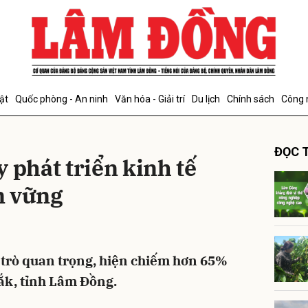
bình luận
ật
Quốc phòng - An ninh
Văn hóa - Giải trí
Du lịch
Chính sách
Công 
ĐỌC T
y phát triển kinh tế
n vững
Hủy
G
trò quan trọng, hiện chiếm hơn 65%
Sắk, tỉnh Lâm Đồng.