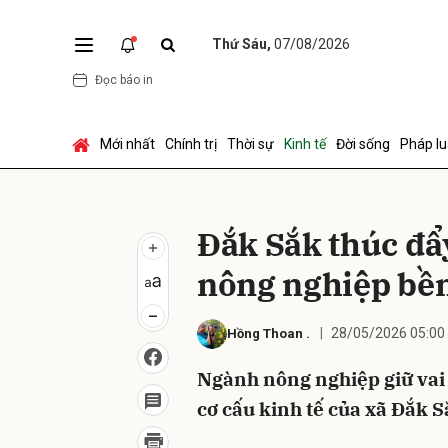
Thứ Sáu,
07/08/2026
Đọc báo in
Gửi 
Mới nhất
Chính trị
Thời sự
Kinh tế
Đời sống
Pháp lu
Đắk Sắk thúc đẩ
nông nghiệp bề
28/05/2026 05:00
Hồng Thoan
.
Ngành nông nghiệp giữ vai 
cơ cấu kinh tế của xã Đắk 