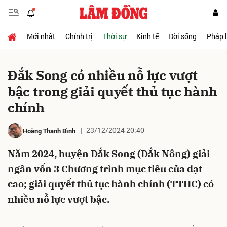
Mới nhất
Chính trị
Thời sự
Kinh tế
Đời sống
Pháp 
Gửi bình luận
Đắk Song có nhiều nỗ lực vượt
bậc trong giải quyết thủ tục hành
chính
23/12/2024 20:40
Hoàng Thanh Bình
Năm 2024, huyện Đắk Song (Đắk Nông) giải
Hủy
Gửi
ngân vốn 3 Chương trình mục tiêu của đạt
cao; giải quyết thủ tục hành chính (TTHC) có
nhiều nỗ lực vượt bậc.