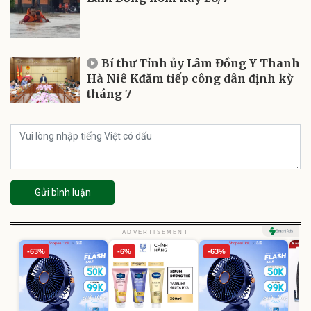
Bí thư Tỉnh ủy Lâm Đồng Y Thanh
Hà Niê Kđăm tiếp công dân định kỳ
tháng 7
Gửi bình luận
ADVERTISEMENT
-63%
-6%
-63%