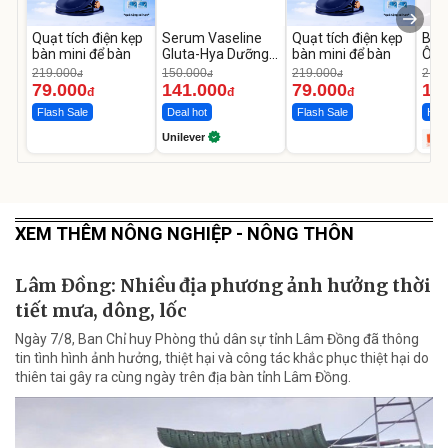
Quạt tích điện kẹp
Serum Vaseline
Quạt tích điện kẹp
Bơm
bàn mini để bàn
Gluta-Hya Dưỡng
bàn mini để bàn
Ô T
Da Sáng Mịn Sau 7
MED
219.000
150.000
219.000
2.69
đ
đ
đ
Ngày
12.
79.000
141.000
79.000
1.
đ
đ
đ
Flash Sale
Deal hot
Flash Sale
Hot 
Unilever
XEM THÊM NÔNG NGHIỆP - NÔNG THÔN
Lâm Đồng: Nhiều địa phương ảnh hưởng thời
tiết mưa, dông, lốc
Ngày 7/8, Ban Chỉ huy Phòng thủ dân sự tỉnh Lâm Đồng đã thông
tin tình hình ảnh hưởng, thiệt hại và công tác khắc phục thiệt hại do
thiên tai gây ra cùng ngày trên địa bàn tỉnh Lâm Đồng.