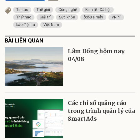
Tin tức
Thế giới
Công nghệ
Kinh tế - Xã hội
Thể thao
Giải trí
Sức khỏe
ôtô-Xe máy
VNPT
báo điện tử
Việt Nam
BÀI LIÊN QUAN
Lâm Đồng hôm nay
04/08
Các chỉ số quảng cáo
trong trình quản lý của
SmartAds