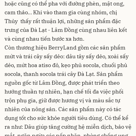
hoặc cũng có thể pha với đường phèn, mật ong,
cam thảo… Khi vào tham gia cùng nhóm, chị
Thủy thấy rất thuận lợi, những sản phẩm đặc
trưng của Đà Lạt - Lâm Đồng cùng nhau liên kết
và cùng nhau tiến bước xa hơn.
Còn thương hiệu BerryLand gồm các sản phẩm
mứt và trái cây sấy dẻo: dâu tây sấy dẻo, xoài sấy
dẻo, mứt hoa atiso đỏ, kẹo phủ socola, chuối phủ
socola, thanh socola trái cây Đà Lạt. Sản phẩm
nguồn gốc từ Lâm Đồng, được phát triển theo
hướng thuần tự nhiên, hạn chế tối đa việc phối
trộn phụ gia, giữ được hương vị và màu sắc tự
nhiên của nông sản. Các sản phẩm này có tác
dụng tốt cho sức khỏe người tiêu dùng. Có thể kể
ra như: Dâu giúp tăng cường hệ miễn dịch, bảo vệ
mắt, ngăn ngừa các nếp nhăn, phòng chống ung