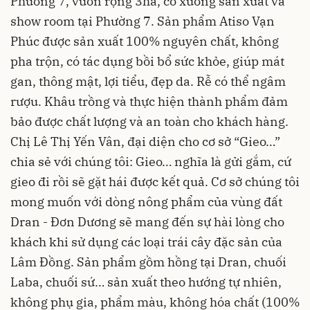
Phường 7, vườn rộng 3ha, có xưởng sản xuất và
show room tại Phường 7. Sản phẩm Atiso Vạn
Phúc được sản xuất 100% nguyên chất, không
pha trộn, có tác dụng bồi bổ sức khỏe, giúp mát
gan, thông mật, lợi tiểu, đẹp da. Rễ có thể ngâm
rượu. Khâu trồng và thực hiện thành phẩm đảm
bảo được chất lượng và an toàn cho khách hàng.
Chị Lê Thị Yến Vân, đại diện cho cơ sở “Gieo…”
chia sẻ với chúng tôi: Gieo… nghĩa là gửi gắm, cứ
gieo đi rồi sẽ gặt hái được kết quả. Cơ sở chúng tôi
mong muốn với dòng nông phẩm của vùng đất
Dran - Đơn Dương sẽ mang đến sự hài lòng cho
khách khi sử dụng các loại trái cây đặc sản của
Lâm Đồng. Sản phẩm gồm hồng tại Dran, chuối
Laba, chuối sứ… sản xuất theo hướng tự nhiên,
không phụ gia, phẩm màu, không hóa chất (100%