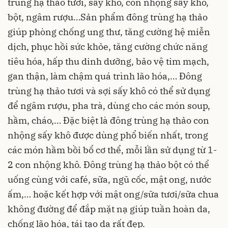
trùng hạ thảo tươi, sấy khô, con nhộng sấy khô,
bột, ngâm rượu…Sản phẩm đông trùng hạ thảo
giúp phòng chống ung thư, tăng cường hệ miễn
dịch, phục hồi sức khỏe, tăng cường chức năng
tiêu hóa, hấp thu dinh dưỡng, bảo vệ tim mạch,
gan thận, làm chậm quá trình lão hóa,… Đông
trùng hạ thảo tươi và sợi sấy khô có thể sử dụng
để ngâm rượu, pha trà, dùng cho các món soup,
hầm, cháo,… Đặc biệt là đông trùng hạ thảo con
nhộng sấy khô được dùng phổ biến nhất, trong
các món hầm bồi bổ cơ thể, mỗi lần sử dụng từ 1-
2 con nhộng khô. Đông trùng hạ thảo bột có thể
uống cùng với café, sữa, ngũ cốc, mật ong, nước
ấm,… hoặc kết hợp với mật ong/sữa tươi/sữa chua
không đường để đắp mặt nạ giúp tuần hoàn da,
chống lão hóa, tái tạo da rất đẹp.