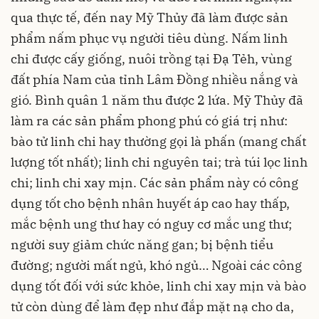
qua thực tế, đến nay Mỹ Thủy đã làm được sản
phẩm nấm phục vụ người tiêu dùng. Nấm linh
chi được cấy giống, nuôi trồng tại Đạ Tẻh, vùng
đất phía Nam của tỉnh Lâm Đồng nhiều nắng và
gió. Bình quân 1 năm thu được 2 lứa. Mỹ Thủy đã
làm ra các sản phẩm phong phú có giá trị như:
bào tử linh chi hay thường gọi là phấn (mang chất
lượng tốt nhất); linh chi nguyên tai; trà túi lọc linh
chi; linh chi xay mịn. Các sản phẩm này có công
dụng tốt cho bệnh nhân huyết áp cao hay thấp,
mắc bệnh ung thư hay có nguy cơ mắc ung thư;
người suy giảm chức năng gan; bị bệnh tiểu
đường; người mất ngủ, khó ngủ… Ngoài các công
dụng tốt đối với sức khỏe, linh chi xay mịn và bào
tử còn dùng để làm đẹp như đắp mặt nạ cho da,