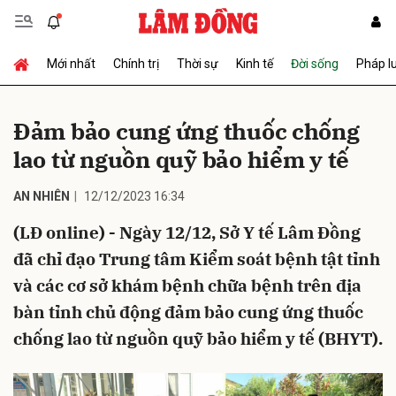
Mới nhất
Chính trị
Thời sự
Kinh tế
Đời sống
Pháp l
Gửi bình luận
Đảm bảo cung ứng thuốc chống
lao từ nguồn quỹ bảo hiểm y tế
AN NHIÊN
12/12/2023 16:34
(LĐ online) - Ngày 12/12, Sở Y tế Lâm Đồng
đã chỉ đạo Trung tâm Kiểm soát bệnh tật tỉnh
Hủy
Gửi
và các cơ sở khám bệnh chữa bệnh trên địa
bàn tỉnh chủ động đảm bảo cung ứng thuốc
chống lao từ nguồn quỹ bảo hiểm y tế (BHYT).