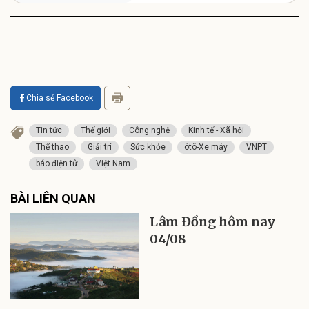
Chia sẻ Facebook
Tin tức
Thế giới
Công nghệ
Kinh tế - Xã hội
Thể thao
Giải trí
Sức khỏe
ôtô-Xe máy
VNPT
báo điện tử
Việt Nam
BÀI LIÊN QUAN
Lâm Đồng hôm nay
04/08