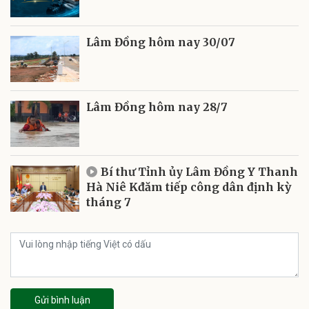
Lâm Đồng hôm nay 30/07
Lâm Đồng hôm nay 28/7
Bí thư Tỉnh ủy Lâm Đồng Y Thanh
Hà Niê Kđăm tiếp công dân định kỳ
tháng 7
Gửi bình luận