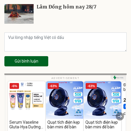
Lâm Đồng hôm nay 28/7
Gửi bình luận
U
ADVERTISEMENT
Đai 
-6%
-63%
-63%
bé 
1-9 
22
Hot 
Cecil
Serum Vaseline
Quạt tích điện kẹp
Quạt tích điện kẹp
Gluta-Hya Dưỡng
bàn mini để bàn
bàn mini để bàn