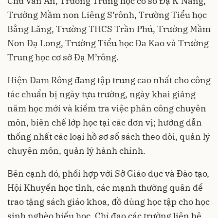
Chu Văn An, Trường Trung học cơ sở Đạ K’Nàng,
Trường Mầm non Liêng S’rônh, Trường Tiểu học
Bằng Lăng, Trường THCS Trần Phú, Trường Mầm
Non Đạ Long, Trường Tiểu học Đa Kao và Trường
Trung học cơ sở Đạ M’rông.
Hiện Đam Rông đang tập trung cao nhất cho công
tác chuẩn bị ngày tựu trường, ngày khai giảng
năm học mới và kiểm tra việc phân công chuyên
môn, biên chế lớp học tại các đơn vị; hướng dẫn
thống nhất các loại hồ sơ sổ sách theo dõi, quản lý
chuyên môn, quản lý hành chính.
Bên cạnh đó, phối hợp với Sở Giáo dục và Đào tạo,
Hội Khuyến học tỉnh, các mạnh thường quân để
trao tặng sách giáo khoa, đồ dùng học tập cho học
sinh nghèo hiếu học. Chỉ đạo các trường liên hệ