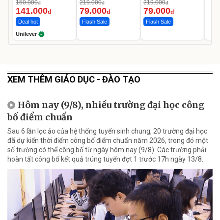
Da Sáng Mịn Sau 7
150.000
219.000
219.000
đ
đ
đ
Ngày
141.000
79.000
79.000
đ
đ
đ
Deal hot
Flash Sale
Flash Sale
Unilever
XEM THÊM GIÁO DỤC - ĐÀO TẠO
Hôm nay (9/8), nhiều trường đại học công
bố điểm chuẩn
Sau 6 lần lọc ảo của hệ thống tuyển sinh chung, 20 trường đại học
đã dự kiến thời điểm công bố điểm chuẩn năm 2026, trong đó một
số trường có thể công bố từ ngày hôm nay (9/8). Các trường phải
hoàn tất công bố kết quả trúng tuyển đợt 1 trước 17h ngày 13/8.