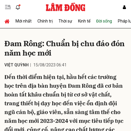
Mới nhất
Chính trị
Thời sự
Kinh tế
Đời sống
Pháp l
Gửi bình luận
Đam Rông: Chuẩn bị chu đáo đón
năm học mới
VIỆT QUỲNH
15/08/2023 06:41
Đến thời điểm hiện tại, hầu hết các trường
học trên địa bàn huyện Đam Rông đã cơ bản
Hủy
Gửi
hoàn tất khâu chuẩn bị từ cơ sở vật chất,
trang thiết bị dạy học đến việc ổn định đội
ngũ cán bộ, giáo viên, sẵn sàng tâm thế cho
năm học mới 2023-2024 với mục tiêu tiếp tục
đổi mới, củng cố, nâng cao chất lượng các