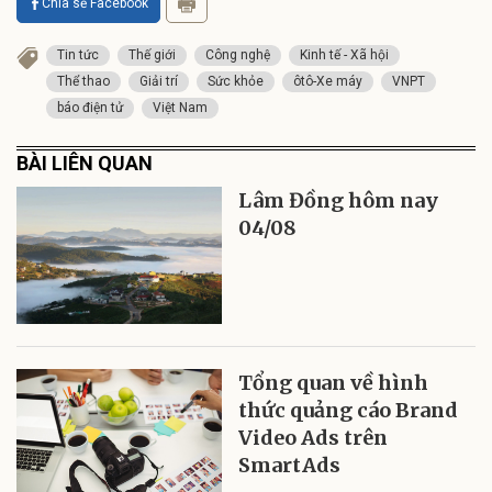
Chia sẻ Facebook
Tin tức
Thế giới
Công nghệ
Kinh tế - Xã hội
Thể thao
Giải trí
Sức khỏe
ôtô-Xe máy
VNPT
báo điện tử
Việt Nam
BÀI LIÊN QUAN
Lâm Đồng hôm nay
04/08
Tổng quan về hình
thức quảng cáo Brand
Video Ads trên
SmartAds