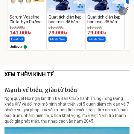
Hot 
Cecil
Serum Vaseline
Quạt tích điện kẹp
Quạt tích điện kẹp
Gluta-Hya Dưỡng
bàn mini để bàn
bàn mini để bàn
Da Sáng Mịn Sau 7
150.000
219.000
219.000
đ
đ
đ
Ngày
141.000
79.000
79.000
đ
đ
đ
Deal hot
Flash Sale
Flash Sale
Unilever
XEM THÊM KINH TẾ
Mạnh về biển, giàu từ biển
Nghị quyết Hội nghị lần thứ ba Ban Chấp hành Trung ương Đảng
khóa XIV về đổi mới mô hình phát triển với 5 quan điểm chỉ đạo và 7
nhiệm vụ giải pháp chủ yếu mang tính chiến lược, tầm nhìn dài hạn,
bao trùm, nhằm hiện thực hóa khát vọng, đưa Việt Nam trở thành
quốc gia phát triển, thu nhập cao vào năm 2045.