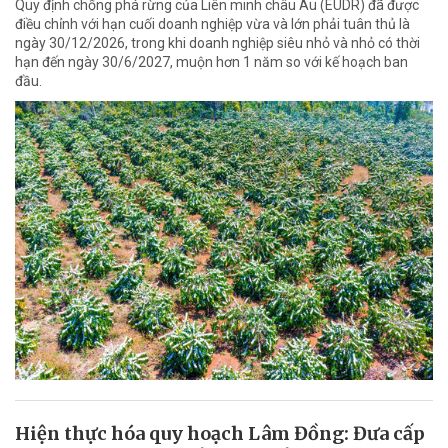
Quy định chống phá rừng của Liên minh châu Âu (EUDR) đã được
điều chỉnh với hạn cuối doanh nghiệp vừa và lớn phải tuân thủ là
ngày 30/12/2026, trong khi doanh nghiệp siêu nhỏ và nhỏ có thời
hạn đến ngày 30/6/2027, muộn hơn 1 năm so với kế hoạch ban
đầu.
Hiện thực hóa quy hoạch Lâm Đồng: Đưa cấp