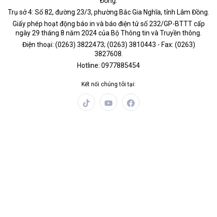
Đồng.
Trụ sở 4: Số 82, đường 23/3, phường Bắc Gia Nghĩa, tỉnh Lâm Đồng.
Giấy phép hoạt động báo in và báo điện tử số 232/GP-BTTT cấp
ngày 29 tháng 8 năm 2024 của Bộ Thông tin và Truyền thông.
Điện thoại: (0263) 3822473; (0263) 3810443 - Fax: (0263)
3827608.
Hotline: 0977885454
Kết nối chúng tôi tại:
Chính trị
Thời sự
Kinh tế
Đời sống
Pháp luật
Quốc phòng - An ninh
Văn hóa - Giải trí
Du lịch
Chính sách
Công nghệ - Chuyển đổi số
Video