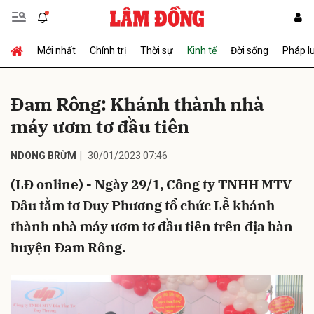
Mới nhất
Chính trị
Thời sự
Kinh tế
Đời sống
Pháp l
Gửi bình luận
Đam Rông: Khánh thành nhà
máy ươm tơ đầu tiên
NDONG BRỪM
30/01/2023 07:46
(LĐ online) - Ngày 29/1, Công ty TNHH MTV
Dâu tằm tơ Duy Phương tổ chức Lễ khánh
Hủy
Gửi
thành nhà máy ươm tơ đầu tiên trên địa bàn
huyện Đam Rông.