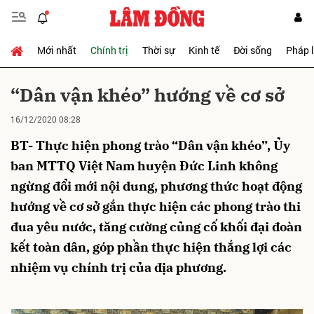
Mới nhất
Chính trị
Thời sự
Kinh tế
Đời sống
Pháp 
Gửi bình luận
“Dân vận khéo” hướng về cơ sở
16/12/2020 08:28
BT- Thực hiện phong trào “Dân vận khéo”, Ủy
ban MTTQ Việt Nam huyện Đức Linh không
ngừng đổi mới nội dung, phương thức hoạt động
hướng về cơ sở gắn thực hiện các phong trào thi
Hủy
Gửi
đua yêu nước, tăng cường củng cố khối đại đoàn
kết toàn dân, góp phần thực hiện thắng lợi các
nhiệm vụ chính trị của địa phương.