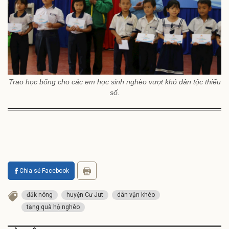
Trao học bổng cho các em học sinh nghèo vượt khó dân tộc thiểu
số.
Chia sẻ Facebook
đắk nông
huyện Cư Jut
dân vận khéo
tặng quà hộ nghèo