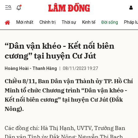
Mới nhất
Chính trị
Thời sự
Kinh tế
Đời sống
Pháp l
Gửi bình luận
“Dân vận khéo - Kết nối biên
cương” tại huyện Cư Jút
Hoàng Hoài - Thanh Hằng
08/11/2023 19:27
Chiều 8/11, Ban Dân vận Thành ủy TP. Hồ Chí
Minh tổ chức Chương trình “Dân vận khéo -
Hủy
Gửi
Kết nối biên cương” tại huyện Cư Jút (Đắk
Nông).
Các đồng chí: Hà Thị Hạnh, UVTV, Trưởng Ban
Dân vận Tỉnh ủy Đắk Nông; Nguyễn Thị Bạch