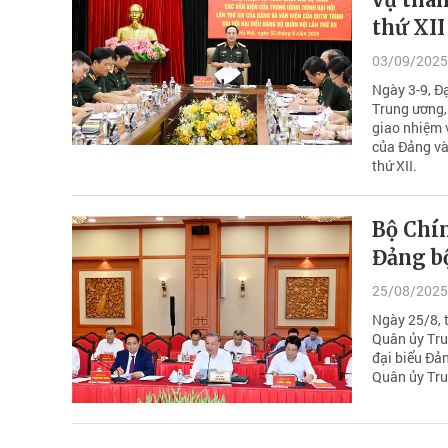
thứ XII
03/09/2025
Ngày 3-9, Đ
Trung ương,
giao nhiệm 
của Đảng và
thứ XII.
Bộ Chín
Đảng bộ
25/08/2025
Ngày 25/8, t
Quân ủy Tru
đại biểu Đản
Quân ủy Trun