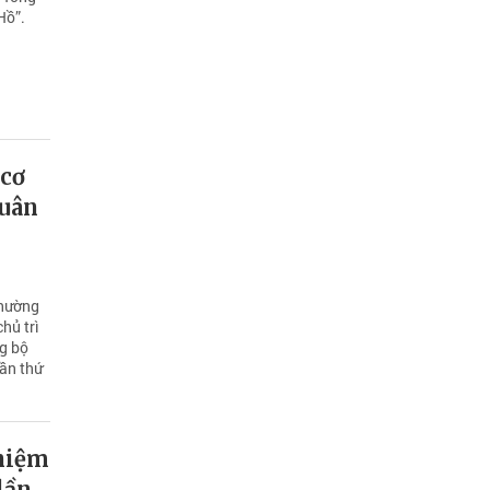
Hồ”.
 cơ
Quân
Thường
hủ trì
ng bộ
lần thứ
nhiệm
lần