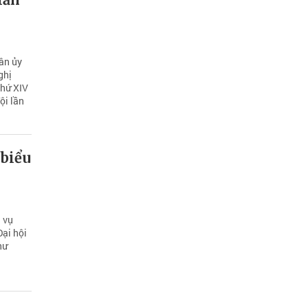
ân ủy
ghị
thứ XIV
ội lần
 biểu
g vụ
Đại hội
hư