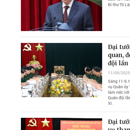
Bí thư Tô L
Đại tướ
quan, đ
đội lần
11/09/2025
Sáng 11-9, 
vụ Quân ủy 
làm việc với
Quân đội lầ
XI.
Đại tướ
vụ tham