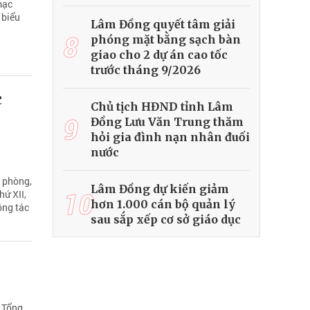
mạc
 biểu
Lâm Đồng quyết tâm giải
8
phóng mặt bằng sạch bàn
giao cho 2 dự án cao tốc
trước tháng 9/2026
c
Chủ tịch HĐND tỉnh Lâm
9
Đồng Lưu Văn Trung thăm
hỏi gia đình nạn nhân đuối
nước
 phòng,
Lâm Đồng dự kiến giảm
10
hứ XII,
hơn 1.000 cán bộ quản lý
ông tác
sau sắp xếp cơ sở giáo dục
í Tổng