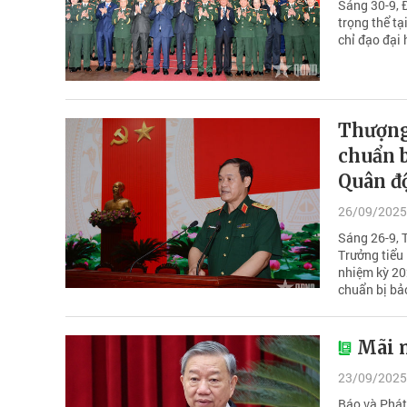
Sáng 30-9, 
trọng thể tạ
chỉ đạo đại 
Thượng 
chuẩn b
Quân độ
26/09/2025
Sáng 26-9, 
Trưởng tiểu 
nhiệm kỳ 20
chuẩn bị bả
Mãi 
23/09/2025
Báo và Phát 