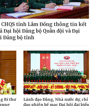
 CHQS tỉnh Lâm Đồng thông tin kết
ả Đại hội Đảng bộ Quân đội và Đại
i Đảng bộ tỉnh
g Bí thư
Lãnh đạo Đảng, Nhà nước dự, chỉ
Trung
đạo phiên bế mạc Đại hội đại biểu