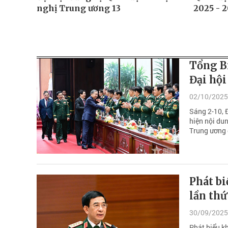
nghị Trung ương 13
2025 - 
Tổng Bí
Đại hội
02/10/2025
Sáng 2-10, Đ
hiện nội dun
Trung ương d
Phát bi
lần thứ
30/09/2025
Phát biểu k