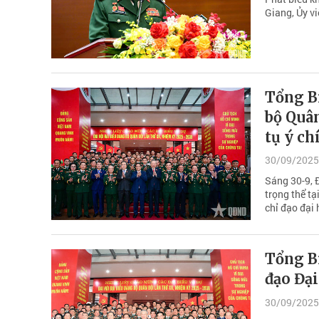
Giang, Ủy v
Tổng B
bộ Quân
tụ ý ch
30/09/2025
Sáng 30-9, 
trọng thể tạ
chỉ đạo đại 
Tổng Bí
đạo Đại
30/09/2025