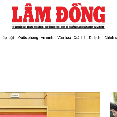
háp luật
Quốc phòng - An ninh
Văn hóa - Giải trí
Du lịch
Chính 