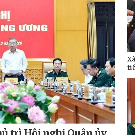
Xâ
ti
ủ trì Hội nghị Quân ủy