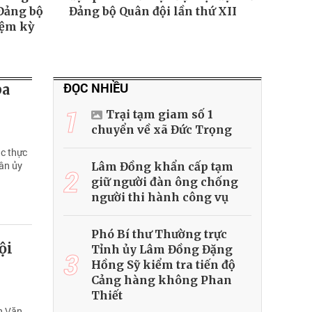
 Đảng bộ
Đảng bộ Quân đội lần thứ XII
iệm kỳ
ĐỌC NHIỀU
ba
1
Trại tạm giam số 1
chuyển về xã Đức Trọng
ục thực
uân ủy
Lâm Đồng khẩn cấp tạm
2
giữ người đàn ông chống
người thi hành công vụ
Phó Bí thư Thường trực
ội
Tỉnh ủy Lâm Đồng Đặng
3
Hồng Sỹ kiểm tra tiến độ
Cảng hàng không Phan
Thiết
an Văn