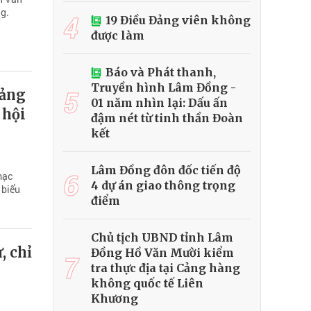
ng.
4
19 Điều Đảng viên không
được làm
Báo và Phát thanh,
Truyền hình Lâm Đồng -
5
Đảng
01 năm nhìn lại: Dấu ấn
 hội
đậm nét từ tinh thần Đoàn
kết
Lâm Đồng đôn đốc tiến độ
6
mạc
4 dự án giao thông trọng
 biểu
điểm
Chủ tịch UBND tỉnh Lâm
, chỉ
Đồng Hồ Văn Mười kiểm
7
tra thực địa tại Cảng hàng
không quốc tế Liên
Khương