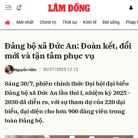
Mới nhất
Chính trị
Thời sự
Kinh tế
Đời sống
Pháp 
Gửi bình luận
Đảng bộ xã Đức An: Đoàn kết, đổi
mới và tận tâm phục vụ
30/07/2025 12:15
Nguyễn Hiền
Sáng 30/7, phiên chính thức Đại hội đại biểu
Đảng bộ xã Đức An lần thứ I, nhiệm kỳ 2025 -
Hủy
Gửi
2030 đã diễn ra, với sự tham dự của 220 đại
biểu, đại diện cho hơn 900 đảng viên trong
toàn Đảng bộ.