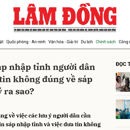
bình luận
ật
Quốc phòng - An ninh
Văn hóa - Giải trí
Du lịch
Chính sách
Công 
áp nhập tỉnh người dân
ĐỌC T
 tin không đúng về sáp
ý ra sao?
Hủy
G
ung về việc các lưu ý người dân cần
in sáp nhập tỉnh và việc đưa tin không