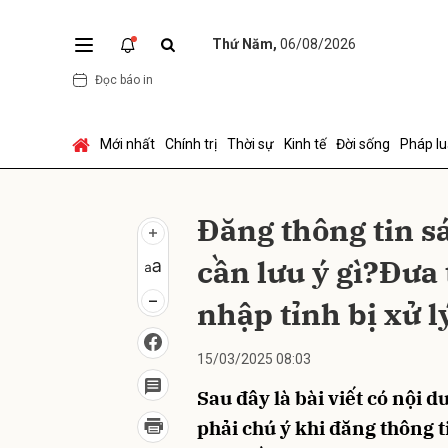
Thứ Năm,
06/08/2026
Đọc báo in
Gửi 
Mới nhất
Chính trị
Thời sự
Kinh tế
Đời sống
Pháp lu
Đăng thông tin s
cần lưu ý gì?Đưa
nhập tỉnh bị xử l
15/03/2025 08:03
Sau đây là bài viết có nội d
phải chú ý khi đăng thông t