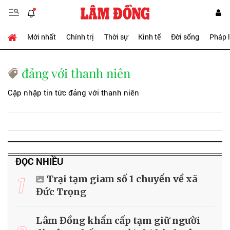
Mới nhất
Chính trị
Thời sự
Kinh tế
Đời sống
Pháp 
đảng với thanh niên
Cập nhập tin tức đảng với thanh niên
ĐỌC NHIỀU
1
Trại tạm giam số 1 chuyển về xã
Đức Trọng
Lâm Đồng khẩn cấp tạm giữ người