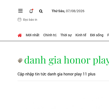
Thứ Sáu,
07/08/2026
Đọc báo in
Mới nhất
Chính trị
Thời sự
Kinh tế
Đời sống
P
danh gia honor play
Cập nhập tin tức danh gia honor play 11 plus