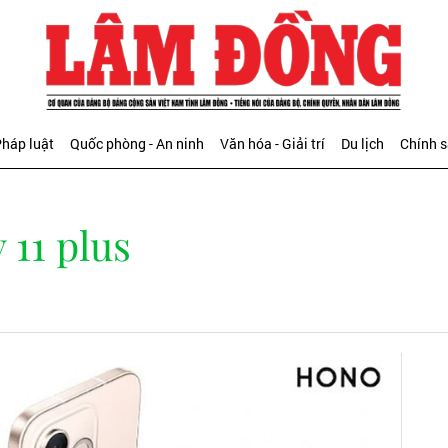
háp luật
Quốc phòng - An ninh
Văn hóa - Giải trí
Du lịch
Chính 
 11 plus