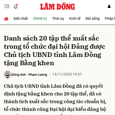
Mới nhất
Chính trị
Thời sự
Kinh tế
Đời sống
Pháp 
Gửi bình luận
Danh sách 20 tập thể xuất sắc
trong tổ chức đại hội Đảng được
Chủ tịch UBND tỉnh Lâm Đồng
tặng Bằng khen
14/11/2025 10:07
Đông Anh
-
Phạm Lương
Hủy
Gửi
Chủ tịch UBND tỉnh Lâm Đồng đã có quyết
định tặng bằng khen cho 20 tập thể, đã có
thành tích xuất sắc trong công tác chuẩn bị,
tổ chức thành công Đại hội đại biểu đảng bộ