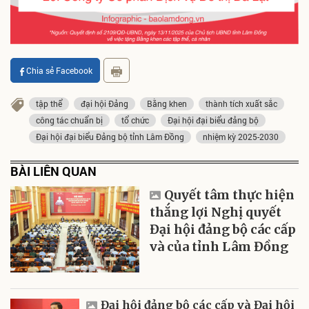
Chia sẻ Facebook
tập thể
đại hội Đảng
Bằng khen
thành tích xuất sắc
công tác chuẩn bị
tổ chức
Đại hội đại biểu đảng bộ
Đại hội đại biểu Đảng bộ tỉnh Lâm Đồng
nhiệm kỳ 2025-2030
BÀI LIÊN QUAN
Quyết tâm thực hiện
thắng lợi Nghị quyết
Đại hội đảng bộ các cấp
và của tỉnh Lâm Đồng
Đại hội đảng bộ các cấp và Đại hội