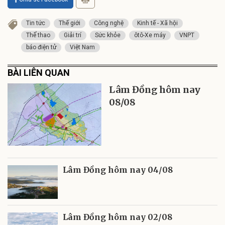
Tin tức
Thế giới
Công nghệ
Kinh tế - Xã hội
Thể thao
Giải trí
Sức khỏe
ôtô-Xe máy
VNPT
báo điện tử
Việt Nam
BÀI LIÊN QUAN
Lâm Đồng hôm nay
08/08
Lâm Đồng hôm nay 04/08
Lâm Đồng hôm nay 02/08