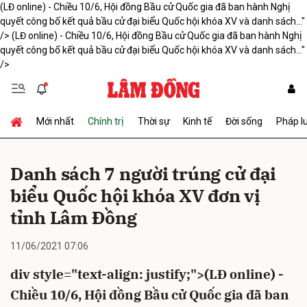
(LĐ online) - Chiều 10/6, Hội đồng Bầu cử Quốc gia đã ban hành Nghị
quyết công bố kết quả bầu cử đại biểu Quốc hội khóa XV và danh sách..."
/>
(LĐ online) - Chiều 10/6, Hội đồng Bầu cử Quốc gia đã ban hành Nghị
quyết công bố kết quả bầu cử đại biểu Quốc hội khóa XV và danh sách..."
Gửi bình luận
/>
Mới nhất
Chính trị
Thời sự
Kinh tế
Đời sống
Pháp l
Danh sách 7 người trúng cử đại
biểu Quốc hội khóa XV đơn vị
Hủy
Gửi
tỉnh Lâm Đồng
11/06/2021 07:06
div style="text-align: justify;">(LĐ online) -
Chiều 10/6, Hội đồng Bầu cử Quốc gia đã ban