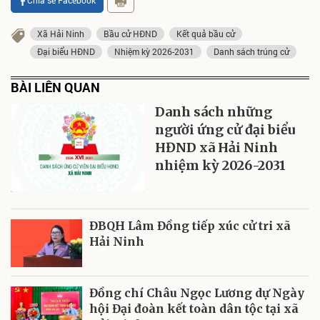
Chia sẻ Facebook
Xã Hải Ninh
Bầu cử HĐND
Kết quả bầu cử
Đại biểu HĐND
Nhiệm kỳ 2026-2031
Danh sách trúng cử
BÀI LIÊN QUAN
Danh sách những
người ứng cử đại biểu
HĐND xã Hải Ninh
nhiệm kỳ 2026-2031
ĐBQH Lâm Đồng tiếp xúc cử tri xã
Hải Ninh
Đồng chí Châu Ngọc Lương dự Ngày
hội Đại đoàn kết toàn dân tộc tại xã