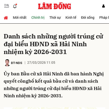
Mới nhất
Chính trị
Thời sự
Kinh tế
Đời sống
Pháp 
Gửi bình luận
Danh sách những người trúng cử
đại biểu HĐND xã Hải Ninh
nhiệm kỳ 2026-2031
27/03/2026 11:05
ĐT-NDS
Ủy ban Bầu cử xã Hải Ninh đã ban hành Nghị
Hủy
Gửi
quyết côngbố kết quả bầu cử và danh sách
những người trúng cử đại biểu HĐND xã Hải
Ninh nhiệm kỳ 2026-2031.