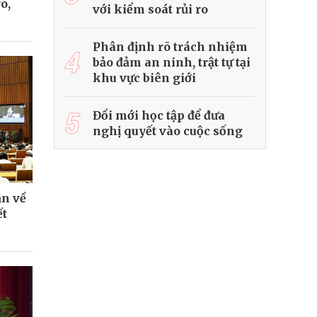
o,
với kiểm soát rủi ro
Phân định rõ trách nhiệm
4
bảo đảm an ninh, trật tự tại
khu vực biên giới
5
Đổi mới học tập để đưa
nghị quyết vào cuộc sống
ận về
ết