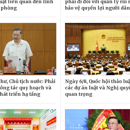
uật liên quan đến lĩnh
phải đi đôi với quản lý rủi r
c phòng
bảo vệ quyền lợi người dân
hư, Chủ tịch nước: Phải
Ngày 6/8, Quốc hội thảo lu
công tác quy hoạch và
các dự án luật và Nghị quy
hát triển hạ tầng
quan trọng