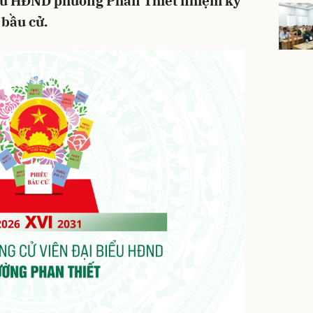
iểu HĐND phường Phan Thiết nhiệm kỳ
 bầu cử.