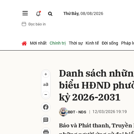
Thứ Bảy,
08/08/2026
Đọc báo in
Gửi 
Mới nhất
Chính trị
Thời sự
Kinh tế
Đời sống
Pháp l
Danh sách những
biểu HĐND phườ
kỳ 2026-2031
12/03/2026 19:19
BĐT
-
NDS
Báo và Phát thanh, Truyền