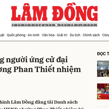
bình luận
uật
Quốc phòng - An ninh
Văn hóa - Giải trí
Du lịch
Chính sách
Công
ĐỌC T
 người ứng cử đại
ng Phan Thiết nhiệm
Hủy
G
 hình Lâm Đồng đăng tải Danh sách