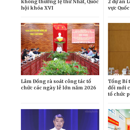
không thường lệ thứ Nhất, Quốc
2 dự án L
hội khóa XVI
vực Quố
Lâm Đồng rà soát công tác tổ
Tổng Bí t
chức các ngày lễ lớn năm 2026
đổi mới 
tổ chức p