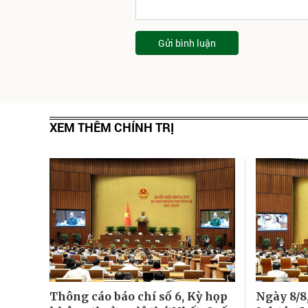
Gửi bình luận
XEM THÊM CHÍNH TRỊ
Thông cáo báo chí số 6, Kỳ họp
Ngày 8/8,