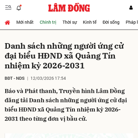
Mới nhất
Chính trị
Thời sự
Kinh tế
Đời sống
Pháp 
Gửi bình luận
Danh sách những người ứng cử
đại biểu HĐND xã Quảng Tín
nhiệm kỳ 2026-2031
BĐT - NDS
12/03/2026 17:54
Báo và Phát thanh, Truyền hình Lâm Đồng
Hủy
Gửi
đăng tải Danh sách những người ứng cử đại
biểu HĐND xã Quảng Tín nhiệm kỳ 2026-
2031 theo từng đơn vị bầu cử.