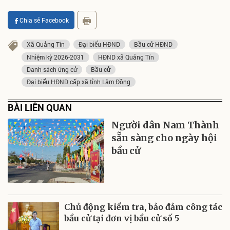
Chia sẻ Facebook
Xã Quảng Tín
Đại biểu HĐND
Bầu cử HĐND
Nhiệm kỳ 2026-2031
HĐND xã Quảng Tín
Danh sách ứng cử
Bầu cử
Đại biểu HĐND cấp xã tỉnh Lâm Đồng
BÀI LIÊN QUAN
Người dân Nam Thành
sẵn sàng cho ngày hội
bầu cử
Chủ động kiểm tra, bảo đảm công tác
bầu cử tại đơn vị bầu cử số 5