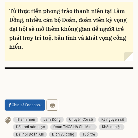
Từ thực tiễn phong trào thanh niên tại Lâm
Đồng, nhiều cán bộ Đoàn, đoàn viên kỳ vọng
đại hội sẽ mở thêm không gian để người trẻ
phát huy trí tuệ, bản lĩnh và khát vọng cống
hiến.
Chia sẻ Facebook
Thanh niên
Lâm Đồng
Chuyển đổi số
Kỷ nguyên số
Đổi mới sáng tạo
Đoàn TNCS Hồ Chí Minh
Khởi nghiệp
Đại hội Đoàn XIII
Dịch vụ công
Tuổi trẻ