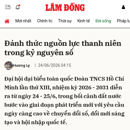
Mới nhất
Chính trị
Thời sự
Kinh tế
Đời sống
Pháp l
Gửi bình luận
Đánh thức nguồn lực thanh niên
trong kỷ nguyên số
24/06/2026 04:15
Hương Ly
.
Đại hội đại biểu toàn quốc Đoàn TNCS Hồ Chí
Minh lần thứ XIII, nhiệm kỳ 2026 - 2031 diễn
Hủy
Gửi
ra từ ngày 24 - 25/6, trong bối cảnh đất nước
bước vào giai đoạn phát triển mới với yêu cầu
ngày càng cao về chuyển đổi số, đổi mới sáng
tạo và hội nhập quốc tế.