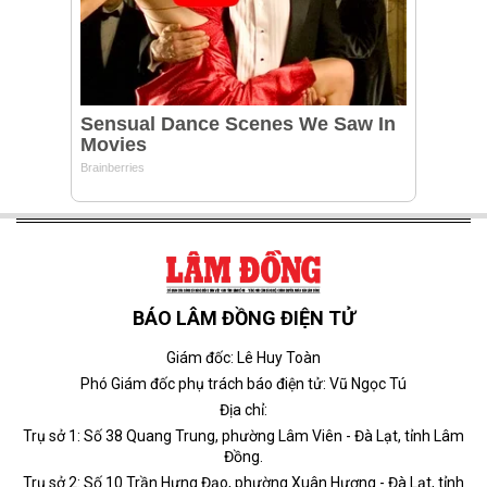
BÁO LÂM ĐỒNG ĐIỆN TỬ
Giám đốc: Lê Huy Toàn
Phó Giám đốc phụ trách báo điện tử: Vũ Ngọc Tú
Địa chỉ:
Trụ sở 1: Số 38 Quang Trung, phường Lâm Viên - Đà Lạt, tỉnh Lâm
Đồng.
Trụ sở 2: Số 10 Trần Hưng Đạo, phường Xuân Hương - Đà Lạt, tỉnh