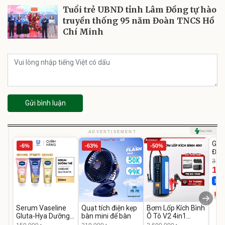
Tuổi trẻ UBND tỉnh Lâm Đồng tự hào
truyền thống 95 năm Đoàn TNCS Hồ
Chí Minh
Gửi bình luận
U
ADVERTISEMENT
GEP
-6%
-63%
-50%
Đùi
Cao
319.
14
Best
Serum Vaseline
Quạt tích điện kẹp
Bơm Lốp Kích Bình
Gluta-Hya Dưỡng
bàn mini để bàn
Ô Tô V2 4in1
Da Sáng Mịn Sau 7
MEDICAR –