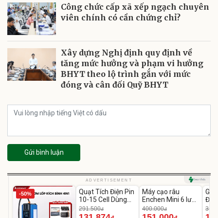
Công chức cấp xã xếp ngạch chuyên
viên chính có cần chứng chỉ?
Xây dựng Nghị định quy định về
tăng mức hưởng và phạm vi hưởng
BHYT theo lộ trình gắn với mức
đóng và cân đối Quỹ BHYT
Gửi bình luận
Unmute
Unmute
U
ADVERTISEMENT
Quạt Tích Điện Pin
Máy cạo râu
GEP
-50%
-54%
-62%
10-15 Cell Dùng
Enchen Mini 6 lưỡi
Đùi
Liên Tục 4-8H
dao kép mỏng
Cao
291.500
400.000
319.
đ
đ
131.874
151.000
14
đ
đ