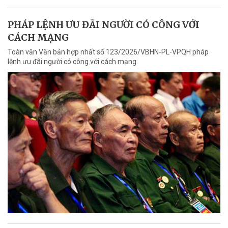
PHÁP LỆNH ƯU ĐÃI NGƯỜI CÓ CÔNG VỚI
CÁCH MẠNG
Toàn văn Văn bản hợp nhất số 123/2026/VBHN-PL-VPQH pháp
lệnh ưu đãi người có công với cách mạng.