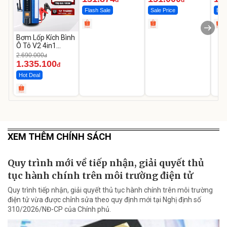
Flash Sale
Sale Price
Best
Bơm Lốp Kích Bình
Ô Tô V2 4in1
MEDICAR –
2.690.000
đ
12.000mAh
1.335.100
đ
Hot Deal
XEM THÊM CHÍNH SÁCH
Quy trình mới về tiếp nhận, giải quyết thủ
tục hành chính trên môi trường điện tử
Quy trình tiếp nhận, giải quyết thủ tục hành chính trên môi trường
điện tử vừa được chỉnh sửa theo quy định mới tại Nghị định số
310/2026/NĐ-CP của Chính phủ.