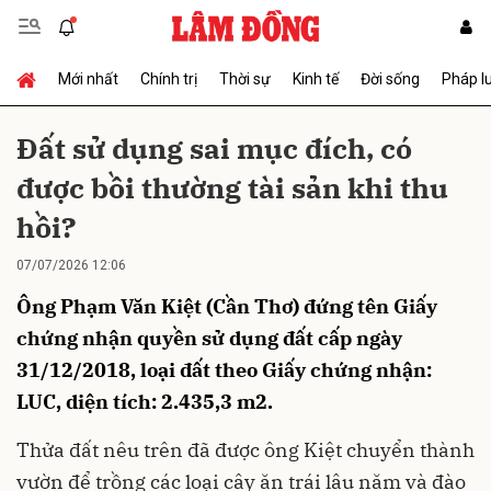
Mới nhất
Chính trị
Thời sự
Kinh tế
Đời sống
Pháp l
Gửi bình luận
Đất sử dụng sai mục đích, có
được bồi thường tài sản khi thu
hồi?
07/07/2026 12:06
Ông Phạm Văn Kiệt (Cần Thơ) đứng tên Giấy
Hủy
Gửi
chứng nhận quyền sử dụng đất cấp ngày
31/12/2018, loại đất theo Giấy chứng nhận:
LUC, diện tích: 2.435,3 m2.
Thửa đất nêu trên đã được ông Kiệt chuyển thành
vườn để trồng các loại cây ăn trái lâu năm và đào