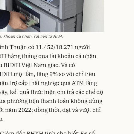
i khoản cá nhân, rút tiền từ ATM.
ình Thuận có 11.452/18.271 người
XH hàng tháng qua tài khoản cá nhân
êu BHXH Việt Nam giao. Và có
XH một lần, tăng 9% so với chỉ tiêu
hận trợ cấp thất nghiệp qua ATM tăng
vậy, kết quả thực hiện chi trả các chế độ
qua phương tiện thanh toán không dùng
i năm 2022; đồng thời, đạt và vượt chỉ
o.
Giám đốc BHXH tỉnh cho biết: Đa số