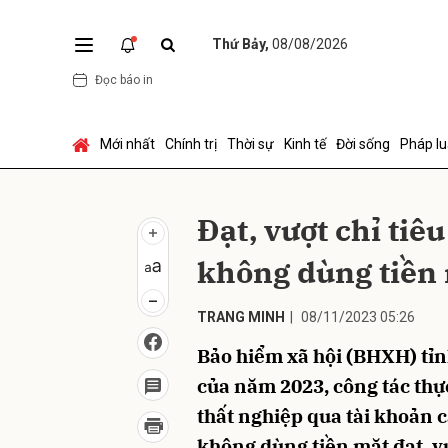
Thứ Bảy,
08/08/2026
Đọc báo in
Gửi 
Mới nhất
Chính trị
Thời sự
Kinh tế
Đời sống
Pháp lu
Đạt, vượt chỉ tiêu
không dùng tiền
TRANG MINH
|
08/11/2023 05:26
Bảo hiểm xã hội (BHXH) tỉn
của năm 2023, công tác thực
thất nghiệp qua tài khoản 
không dùng tiền mặt đạt, vư