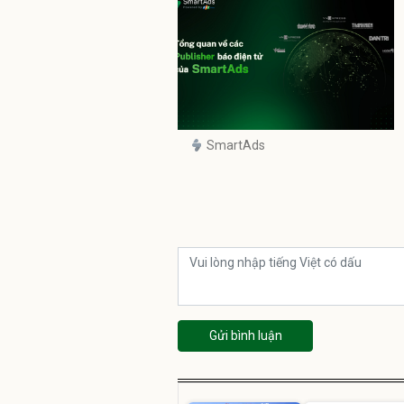
SmartAds
Gửi bình luận