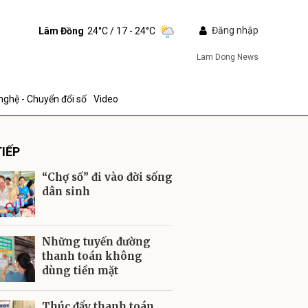
Đăng nhập
Lâm Đồng
24°C
/ 17 - 24°C
Lam Dong News
nghệ - Chuyển đổi số
Video
IẾP
“Chợ số” đi vào đời sống
dân sinh
ửi
Những tuyến đường
thanh toán không
dùng tiền mặt
Thúc đẩy thanh toán