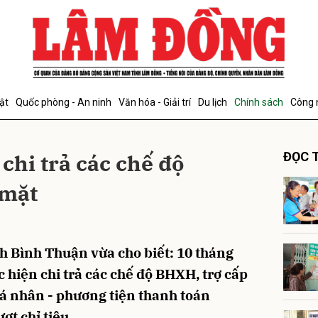
bình luận
ật
Quốc phòng - An ninh
Văn hóa - Giải trí
Du lịch
Chính sách
Công 
 chi trả các chế độ
ĐỌC T
 mặt
Hủy
G
h Bình Thuận vừa cho biết: 10 tháng
 hiện chi trả các chế độ BHXH, trợ cấp
cá nhân - phương tiện thanh toán
ợt chỉ tiêu.