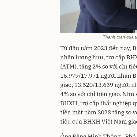
Thanh toán qua tà
Từ đầu năm 2023 đến nay, B
nhận lương hưu, trợ cấp BH
(ATM), tăng 2% so với chỉ ti
15.979/17.971 người nhận BH
giao; 13.520/13.659 người n
4% so với chỉ tiêu giao. Như 
BHXH, trợ cấp thất nghiệp 
tiền mặt năm 2023 tăng so vớ
tiêu của BHXH Việt Nam gia
Ông Đặng Minh Thông - Phó 