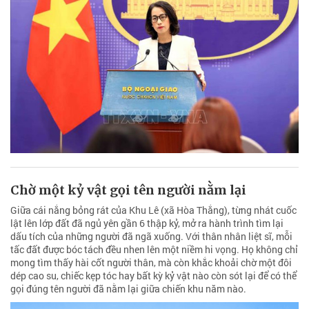
Chờ một kỷ vật gọi tên người nằm lại
Giữa cái nắng bỏng rát của Khu Lê (xã Hòa Thắng), từng nhát cuốc
lật lên lớp đất đã ngủ yên gần 6 thập kỷ, mở ra hành trình tìm lại
dấu tích của những người đã ngã xuống. Với thân nhân liệt sĩ, mỗi
tấc đất được bóc tách đều nhen lên một niềm hi vọng. Họ không chỉ
mong tìm thấy hài cốt người thân, mà còn khắc khoải chờ một đôi
dép cao su, chiếc kẹp tóc hay bất kỳ kỷ vật nào còn sót lại để có thể
gọi đúng tên người đã nằm lại giữa chiến khu năm nào.