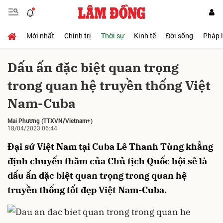
Mới nhất
Chính trị
Thời sự
Kinh tế
Đời sống
Pháp 
Gửi bình luận
Dấu ấn đặc biệt quan trọng
trong quan hệ truyền thống Việt
Nam-Cuba
Mai Phương
(TTXVN/Vietnam+)
18/04/2023 06:44
Đại sứ Việt Nam tại Cuba Lê Thanh Tùng khẳng
Hủy
Gửi
định chuyến thăm của Chủ tịch Quốc hội sẽ là
dấu ấn đặc biệt quan trọng trong quan hệ
truyền thống tốt đẹp Việt Nam-Cuba.