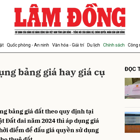
bình luận
ật
Quốc phòng - An ninh
Văn hóa - Giải trí
Du lịch
Chính sách
Công 
ụng bảng giá hay giá cụ
ĐỌC T
Hủy
G
ng bảng giá đất theo quy định tại
ật Đất đai năm 2024 thì áp dụng giá
khởi điểm để đấu giá quyền sử dụng
cho thuê đất.