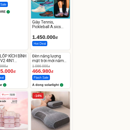
 Sale
ORE
Giày Tennis,
Pickleball A.sics
Resolution X Đủ
Các Phối Màu
1.450.000
đ
Hot Deal
ute
Unmute
LỐP KÍCH BÌNH
Đèn năng lượng
-56%
 V2 4IN1
mặt trời mới năm
car
2026 có 120 viên
.000
1.086.000
đ
đ
00mAh
LED lớn
85.000
466.980
đ
đ
eal
Flash Sale
ar
A dong solarlight
-14%