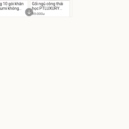
g 10 gói khăn
Gối ngủ công thái
Gumi không
học PTLUXURY
không
chống đau mỏi cổ
99.000
đ
bens cao cấp
vai gáy
.400
85.000
đ
đ
 Sale
Flash Sale
 nước chuẩn
TIRTIR Bộ sưu tập
r AI Hoàn Hảo,
BEST-SELLING bán
 Dầu và Láng
chạy
.000
428.341
đ
đ
hot
Deal hot
R
TIRTIR