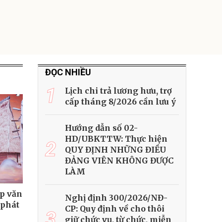
ĐỌC NHIỀU
1
Lịch chi trả lương hưu, trợ
cấp tháng 8/2026 cần lưu ý
Hướng dẫn số 02-
HD/UBKTTW: Thực hiện
2
QUY ĐỊNH NHỮNG ĐIỀU
ĐẢNG VIÊN KHÔNG ĐƯỢC
LÀM
ệp văn
Nghị định 300/2026/NĐ-
 phát
CP: Quy định về cho thôi
3
giữ chức vụ, từ chức, miễn