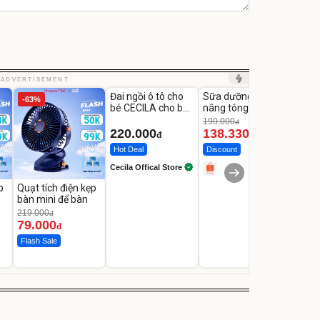
Unmute
Unmute
Unm
ADVERTISEMENT
Đai ngồi ô tô cho
Sữa dưỡng thể
Robot
-63%
-27%
bé CECILA cho bé
nâng tông tức thì
Nhà -
1-9 tuổi
Vaseline Body
Thôn
190.000
3.000
đ
220.000
138.330
2.2
đ
đ
Hot Deal
Discount
Flash
Cecila Offical Store
p
Quạt tích điện kẹp
bàn mini để bàn
219.000
đ
79.000
đ
Flash Sale