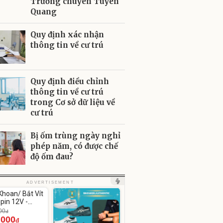
Trường chuyên Tuyên
Quang
Quy định xác nhận
thông tin về cư trú
Quy định điều chỉnh
thông tin về cư trú
trong Cơ sở dữ liệu về
cư trú
Bị ốm trùng ngày nghỉ
phép năm, có được chế
độ ốm đau?
ute
ADVERTISEMENT
hoan/ Bắt Vít
pin 12V -
12
00
đ
.000
đ