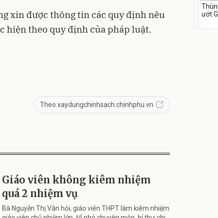
Thùn
g xin được thông tin các quy định nêu
ướt 
cồn 
c hiện theo quy định của pháp luật.
para
158
Flash
Theo xaydungchinhsach.chinhphu.vn
Phấn
Filte
Kiềm
mịn
449
Deal 
Giáo viên không kiêm nhiệm
TIRTI
quá 2 nhiệm vụ
Bà Nguyễn Thị Vân hỏi, giáo viên THPT làm kiêm nhiệm
giáo viên chủ nhiệm lớp, tổ phó chuyên môn, bí thư chi