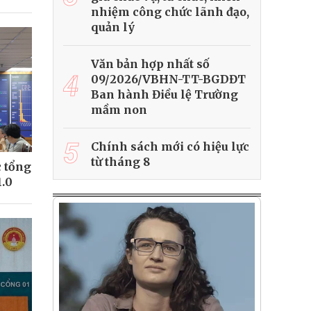
nhiệm công chức lãnh đạo,
quản lý
Văn bản hợp nhất số
4
09/2026/VBHN-TT-BGDĐT
Ban hành Điều lệ Trường
mầm non
5
Chính sách mới có hiệu lực
từ tháng 8
 tổng
1.0