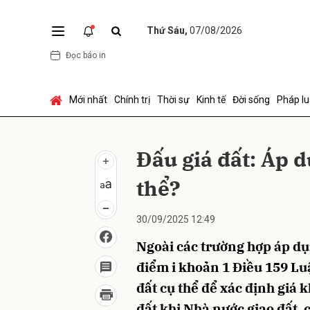
Thứ Sáu,
07/08/2026
Đọc báo in
Gửi 
Mới nhất
Chính trị
Thời sự
Kinh tế
Đời sống
Pháp lu
Đấu giá đất: Áp d
thể?
30/09/2025 12:49
Ngoài các trường hợp áp dụ
điểm i khoản 1 Điều 159 Lu
đất cụ thể để xác định giá 
đất khi Nhà nước giao đất, 