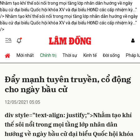
Nhằm tạo khí thế sôi nổi trong mọi tầng lớp nhân dân hướng về ngày
bầu cử đại biểu Quốc hội khóa XV và đại biểu HĐND các cấp nhiệm kỳ..."
/>
Nhằm tạo khí thế sôi nổi trong mọi tầng lớp nhân dân hướng về ngày
bầu cử đại biểu Quốc hội khóa XV và đại biểu HĐND các cấp nhiệm kỳ..."
Gửi bình luận
/>
Mới nhất
Chính trị
Thời sự
Kinh tế
Đời sống
Pháp l
Đẩy mạnh tuyên truyền, cổ động
cho ngày bầu cử
Hủy
Gửi
12/05/2021 05:05
div style="text-align: justify;">Nhằm tạo khí
thế sôi nổi trong mọi tầng lớp nhân dân
hướng về ngày bầu cử đại biểu Quốc hội khóa