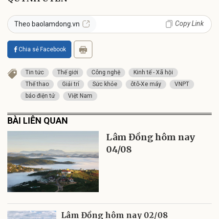
Copy Link
Theo baolamdong.vn
Chia sẻ Facebook
Tin tức
Thế giới
Công nghệ
Kinh tế - Xã hội
Thể thao
Giải trí
Sức khỏe
ôtô-Xe máy
VNPT
báo điện tử
Việt Nam
BÀI LIÊN QUAN
Lâm Đồng hôm nay
04/08
Lâm Đồng hôm nay 02/08