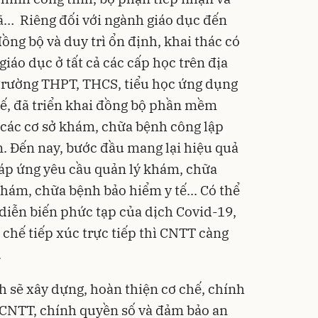
xã… Riêng đối với ngành giáo dục đến
đồng bộ và duy trì ổn định, khai thác có
áo dục ở tất cả các cấp học trên địa
c trường THPT, THCS, tiểu học ứng dụng
ế, đã triển khai đồng bộ phần mềm
các cơ sở khám, chữa bệnh công lập
ến. Đến nay, bước đầu mang lại hiệu quả
áp ứng yêu cầu quản lý khám, chữa
hám, chữa bệnh bảo hiểm y tế... Có thể
 diễn biến phức tạp của dịch Covid-19,
 chế tiếp xúc trực tiếp thì CNTT càng
.
nh sẽ xây dựng, hoàn thiện cơ chế, chính
 CNTT, chính quyền số và đảm bảo an