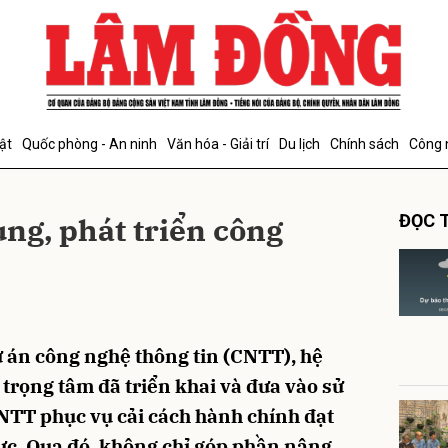
bình luận
ật
Quốc phòng - An ninh
Văn hóa - Giải trí
Du lịch
Chính sách
Công 
ng, phát triển công
ĐỌC T
Hủy
G
ự án công nghệ thông tin (CNTT), hệ
trọng tâm đã triển khai và đưa vào sử
NTT phục vụ cải cách hành chính đạt
hực. Qua đó, không chỉ góp phần nâng