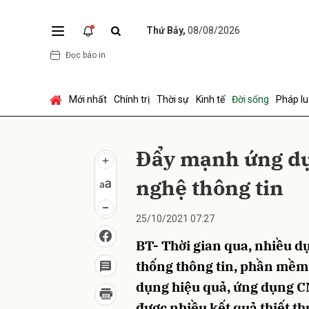
Thứ Bảy,
08/08/2026
Đọc báo in
Gửi 
Mới nhất
Chính trị
Thời sự
Kinh tế
Đời sống
Pháp lu
Đẩy mạnh ứng dụ
nghệ thông tin
25/10/2021 07:27
BT- Thời gian qua, nhiều d
thống thông tin, phần mềm 
dụng hiệu quả, ứng dụng C
được nhiều kết quả thiết t