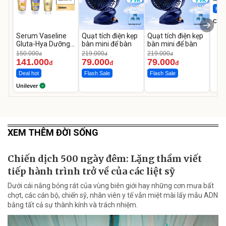
Hot 
Cecil
Serum Vaseline
Quạt tích điện kẹp
Quạt tích điện kẹp
Gluta-Hya Dưỡng
bàn mini để bàn
bàn mini để bàn
Da Sáng Mịn Sau 7
150.000
219.000
219.000
đ
đ
đ
Ngày
141.000
79.000
79.000
đ
đ
đ
Deal hot
Flash Sale
Flash Sale
Unilever
XEM THÊM ĐỜI SỐNG
Chiến dịch 500 ngày đêm: Lặng thầm viết
tiếp hành trình trở về của các liệt sỹ
Dưới cái nắng bỏng rát của vùng biên giới hay những cơn mưa bất
chợt, các cán bộ, chiến sỹ, nhân viên y tế vẫn miệt mài lấy mẫu ADN
bằng tất cả sự thành kính và trách nhiệm.