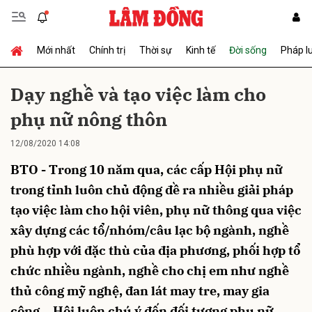
Mới nhất
Chính trị
Thời sự
Kinh tế
Đời sống
Pháp l
Gửi bình luận
Dạy nghề và tạo việc làm cho
phụ nữ nông thôn
12/08/2020 14:08
BTO - Trong 10 năm qua, các cấp Hội phụ nữ
trong tỉnh luôn chủ động đề ra nhiều giải pháp
tạo việc làm cho hội viên, phụ nữ thông qua việc
Hủy
Gửi
xây dựng các tổ/nhóm/câu lạc bộ ngành, nghề
phù hợp với đặc thù của địa phương, phối hợp tổ
chức nhiều ngành, nghề cho chị em như nghề
thủ công mỹ nghệ, đan lát may tre, may gia
công… Hội luôn chú ý đến đối tượng phụ nữ