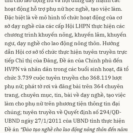
thù cho lao động nữ và nội dung đẩy mạnh các
hoạt động hỗ trợ phụ nữ học nghề, tạo việc làm.
Đặc biệt là về mô hình tổ chức hoạt động của cơ
sở dạy nghề của các cấp Hội LHPN thực hiện các
chương trình khuyến nông, khuyến lâm, khuyến
ngư, dạy nghề cho lao động nông thôn. Hướng
dẫn Hội cơ sở tổ chức thực hiện tuyên truyền trực
tiếp Chỉ thị của Đảng, Đề án của Chính phủ đến
HVPN và nhân dân trong các buổi sinh hoạt,
đã tổ
chức 3.739 cuộc tuyên truyền cho 368.119 lượt
phụ nữ;
phát tờ rơi
và
đăng bài trên 364 chuyên
trang, chuyên mục, tin, bài về dạy nghề, tạo việc
làm cho phụ nữ trên phương tiện thông tin đại
chúng
; tuyên truyền về Quyết định số 294/QĐ-
UBND ngày 27/1/2011 của UBND tỉnh thực hiện
Đề án
“Đào tạo nghề cho lao động nông thôn đến năm