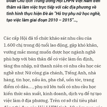
Đoàn Chủ tịch Trung ương Hội LHPN Việt Nam đến
thăm và làm việc trực tiếp với các địa phương
v
ề
tình hình thực hiện Đề án “Hỗ trợ phụ nữ học nghề,
tạo việc làm giai đoạn 2010 – 2015”…
,
Các cấp Hội
đã tổ chức khảo sát nhu cầu của
1.600 chị trong độ tuổi lao động, gặp khó khăn,
vướng mắc mong muốn được học ngành nghề
phù hợp với bản thân để có việc làm ổn định,
tăng thu nhập, nữ thanh niên có nhu cầu học các
nghề như: Nữ công gia chánh, Ttếng Anh, nhà
hàng, tin học, nấu ăn, pha chế, uốn tóc, trang
điểm cô dâu… , phụ nữ lớn tuổi có nhu cầu học
kiến thức sản xuất, kinh doanh, dịch vụ để tự tạo
việc làm ở địa phương.
Trên cơ sở chỉ tiêu phát