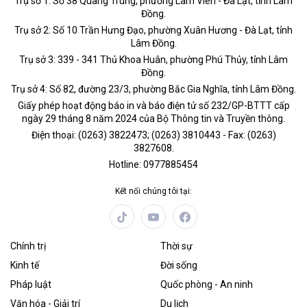
Trụ sở 1: Số 38 Quang Trung, phường Lâm Viên - Đà Lạt, tỉnh Lâm
Đồng.
Trụ sở 2: Số 10 Trần Hưng Đạo, phường Xuân Hương - Đà Lạt, tỉnh
Lâm Đồng.
Trụ sở 3: 339 - 341 Thủ Khoa Huân, phường Phú Thủy, tỉnh Lâm
Đồng.
Trụ sở 4: Số 82, đường 23/3, phường Bắc Gia Nghĩa, tỉnh Lâm Đồng.
Giấy phép hoạt động báo in và báo điện tử số 232/GP-BTTT cấp
ngày 29 tháng 8 năm 2024 của Bộ Thông tin và Truyền thông.
Điện thoại: (0263) 3822473; (0263) 3810443 - Fax: (0263)
3827608.
Hotline: 0977885454
Kết nối chúng tôi tại:
Chính trị
Thời sự
Kinh tế
Đời sống
Pháp luật
Quốc phòng - An ninh
Văn hóa - Giải trí
Du lịch