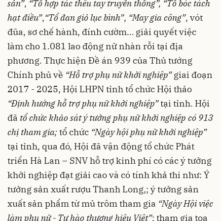
sản”
,
“Tổ hợp tác thêu tay truyền thống”, “Tổ bóc tách
hạt điều”
,
“Tổ đan giỏ lục bình”
,
“May gia công”
, vót
đũa, sơ chế hành, đính cườm… giải quyết việc
làm cho 1.081 lao động
nữ
nhàn
rỗi
tại địa
phương. Thực hiện Đề án 939 của Thủ tướng
Chính phủ về
“Hỗ trợ phụ nữ khởi nghiệp”
giai đoạn
2017 - 2025, Hội LHPN tỉnh
tổ chức Hội thảo
“Định hướng hỗ trợ phụ nữ khởi nghiệp”
tại tỉnh. Hội
đã
tổ chức khảo sát ý tưởng phụ nữ khởi nghiệp có 913
chị tham gia;
tổ chức
“Ngày hội phụ nữ khởi nghiệp”
tại
tỉnh,
qua đó, Hội đã vận động tổ chức Phát
triển Hà Lan – SNV hỗ trợ kinh phí có các ý tưởng
khởi nghiệp đạt giải cao và có tính khả thi như: Ý
tưởng
sản xuất rượu
T
hanh
L
ong,; ý tưởng sản
xuất sản phẩm từ mủ trôm tham gia
“Ngày Hội việc
làm phụ nữ - Tự hào thương hiệu Việt”
; tham gia tọa