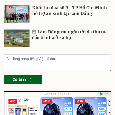
Khối thi đua số 9 - TP Hồ Chí Minh
hỗ trợ an sinh tại Lâm Đồng
Lâm Đồng rút ngắn tối đa thủ tục
đầu tư nhà ở xã hội
Gửi bình luận
U
ADVERTISEMENT
Đai 
-6%
-63%
-63%
bé 
1-9 
22