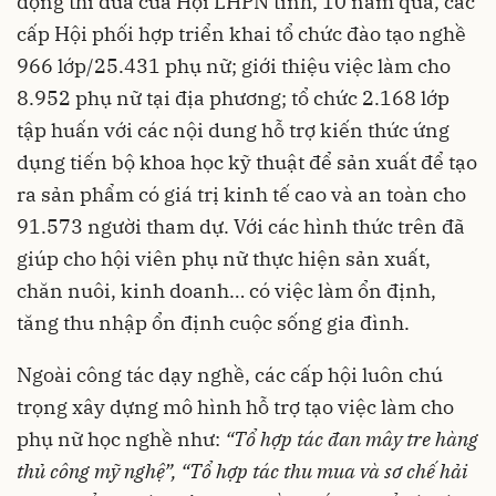
động thi đua của Hội LHPN tỉnh, 10 năm qua, các
cấp Hội phối hợp triển khai tổ chức đào tạo nghề
966 lớp/25.431 phụ nữ; giới thiệu việc làm cho
8.952 phụ nữ tại địa phương; tổ chức 2.168 lớp
tập huấn với các nội dung hỗ trợ kiến thức ứng
dụng tiến bộ khoa học kỹ thuật để sản xuất để tạo
ra sản phẩm có giá trị kinh tế cao và an toàn cho
91.573 người tham dự.
Với các hình thức trên đã
giúp cho hội viên phụ nữ thực hiện sản xuất,
chăn nuôi, kinh doanh… có việc làm ổn định,
tăng thu nhập ổn định cuộc sống gia đình.
Ngoài công tác dạy nghề, các cấp hội luôn chú
trọng xây dựng mô hình hỗ trợ tạo việc làm cho
phụ nữ học nghề như:
“Tổ hợp tác đan mây tre hàng
thủ công mỹ nghệ”, “Tổ hợp tác thu mua và sơ chế hải