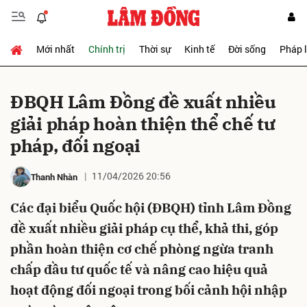
Mới nhất
Chính trị
Thời sự
Kinh tế
Đời sống
Pháp 
Gửi bình luận
ĐBQH Lâm Đồng đề xuất nhiều
giải pháp hoàn thiện thể chế tư
pháp, đối ngoại
11/04/2026 20:56
Thanh Nhàn
Các đại biểu Quốc hội (ĐBQH) tỉnh Lâm Đồng
Hủy
Gửi
đề xuất nhiều giải pháp cụ thể, khả thi, góp
phần hoàn thiện cơ chế phòng ngừa tranh
chấp đầu tư quốc tế và nâng cao hiệu quả
hoạt động đối ngoại trong bối cảnh hội nhập