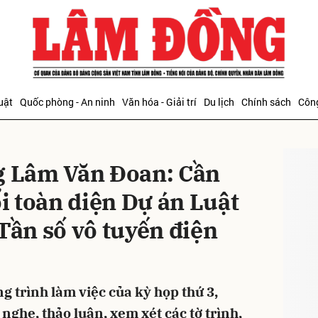
bình luận
uật
Quốc phòng - An ninh
Văn hóa - Giải trí
Du lịch
Chính sách
Công
ĐỌC T
 Lâm Văn Đoan: Cần
ổi toàn diện Dự án Luật
Tần số vô tuyến điện
Hủy
G
ng trình làm việc của kỳ họp thứ 3,
nghe, thảo luận, xem xét các tờ trình,