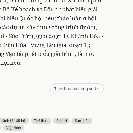
Nội, Dự án đường Vành đai 3 Thành phố
 Bộ Kế hoạch và Đầu tư phát biểu giải
đại biểu Quốc hội nêu; thảo luận ở hội
 các dự án xây dựng công trình đường
ơ - Sóc Trăng (giai đoạn 1), Khánh Hòa -
 Biên Hòa - Vũng Tàu (giai đoạn 1);
 Vận tải phát biểu giải trình, làm rõ
 hội nêu.
Theo baolamdong.vn
Kinh tế - Xã hội
Thể thao
Giải trí
Sức khỏe
Việt Nam