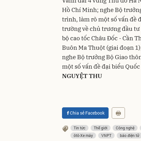
Vành đai 4 vùng Thủ đô Hà 
Hồ Chí Minh; nghe Bộ trưởng
trình, làm rõ một số vấn đề 
trường về chủ trương đầu tư
bộ cao tốc Châu Đốc - Cần Th
Buôn Ma Thuột (giai đoạn 1);
nghe Bộ trưởng Bộ Giao thông
một số vấn đề đại biểu Quốc
NGUYỆT THU
Chia sẻ Facebook
Tin tức
Thế giới
Công nghệ
ôtô-Xe máy
VNPT
báo điện tử