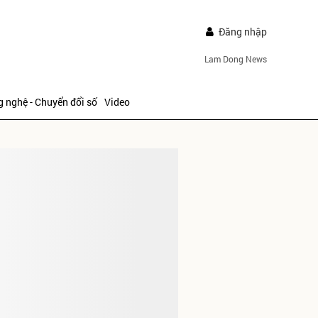
Đăng nhập
Lam Dong News
 nghệ - Chuyển đổi số
Video
IẾP
ửi