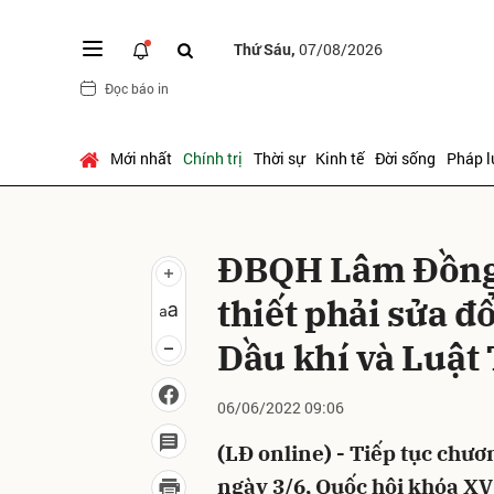
Thứ Sáu,
07/08/2026
Đọc báo in
Gửi 
Mới nhất
Chính trị
Thời sự
Kinh tế
Đời sống
Pháp l
ĐBQH Lâm Đồng
thiết phải sửa đ
Dầu khí và Luật 
06/06/2022 09:06
(LĐ online) - Tiếp tục chươ
ngày 3/6, Quốc hội khóa XV 