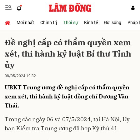
Mới nhất
Chính trị
Thời sự
Kinh tế
Đời sống
Pháp 
Gửi bình luận
Đề nghị cấp có thẩm quyền xem
xét, thi hành kỷ luật Bí thư Tỉnh
ủy
08/05/2024 19:32
UBKT Trung ương đề nghị cấp có thẩm quyền
Hủy
Gửi
xem xét, thi hành kỷ luật đồng chí Dương Văn
Thái.
Trong các ngày 06 và 07/5/2024, tại Hà Nội, Ủy
ban Kiểm tra Trung ương đã họp Kỳ thứ 41.