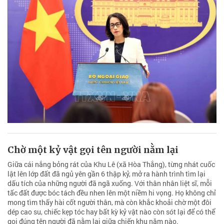
Chờ một kỷ vật gọi tên người nằm lại
Giữa cái nắng bỏng rát của Khu Lê (xã Hòa Thắng), từng nhát cuốc
lật lên lớp đất đã ngủ yên gần 6 thập kỷ, mở ra hành trình tìm lại
dấu tích của những người đã ngã xuống. Với thân nhân liệt sĩ, mỗi
tấc đất được bóc tách đều nhen lên một niềm hi vọng. Họ không chỉ
mong tìm thấy hài cốt người thân, mà còn khắc khoải chờ một đôi
dép cao su, chiếc kẹp tóc hay bất kỳ kỷ vật nào còn sót lại để có thể
gọi đúng tên người đã nằm lại giữa chiến khu năm nào.