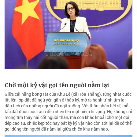
Chờ một kỷ vật gọi tên người nằm lại
Giữa cái nắng bỏng rát của Khu Lê (xã Hòa Thắng), từng nhát cuốc
lật lên lớp đất đã ngủ yên gần 6 thập kỷ, mở ra hành trình tìm lại
dấu tích của những người đã ngã xuống. Với thân nhân liệt sĩ, mỗi
tấc đất được bóc tách đều nhen lên một niềm hi vọng. Họ không chỉ
mong tìm thấy hài cốt người thân, mà còn khắc khoải chờ một đôi
dép cao su, chiếc kẹp tóc hay bất kỳ kỷ vật nào còn sót lại để có thể
gọi đúng tên người đã nằm lại giữa chiến khu năm nào.