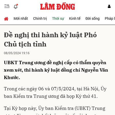
Mới nhất
Chính trị
Thời sự
Kinh tế
Đời sống
Pháp 
Gửi bình luận
Đề nghị thi hành kỷ luật Phó
Chủ tịch tỉnh
08/05/2024 19:16
UBKT Trung ương đề nghị cấp có thẩm quyền
xem xét, thi hành kỷ luật đồng chí Nguyễn Văn
Khước.
Hủy
Gửi
Trong các ngày 06 và 07/5/2024, tại Hà Nội, Ủy
ban Kiểm tra Trung ương đã họp Kỳ thứ 41.
Tại Kỳ họp này, Ủy ban Kiểm tra (UBKT) Trung