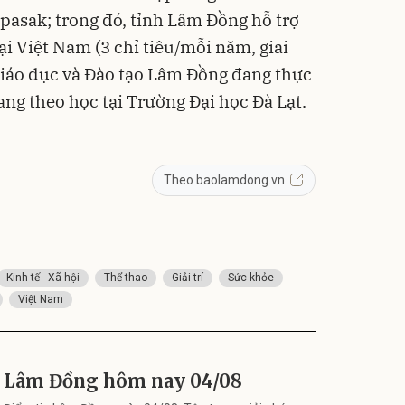
asak; trong đó, tỉnh Lâm Đồng hỗ trợ
ại Việt Nam (3 chỉ tiêu/mỗi năm, giai
Giáo dục và Đào tạo Lâm Đồng đang thực
ang theo học tại Trường Đại học Đà Lạt.
Theo baolamdong.vn
Kinh tế - Xã hội
Thể thao
Giải trí
Sức khỏe
Việt Nam
Lâm Đồng hôm nay 04/08