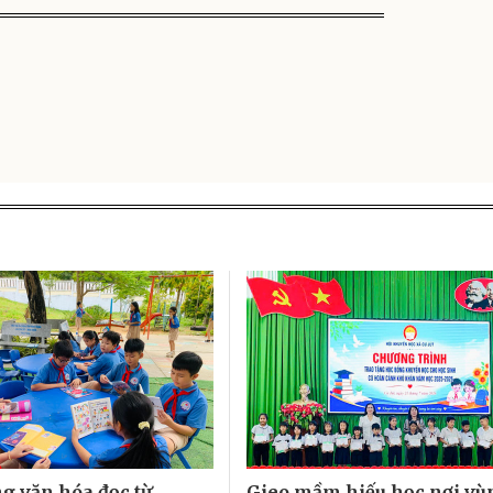
g văn hóa đọc từ
Gieo mầm hiếu học nơi vù