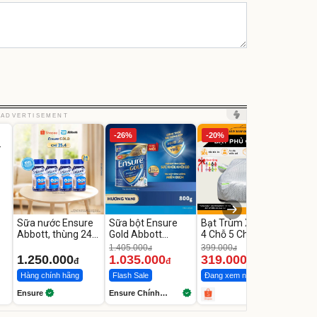
ADVERTISEMENT
-26%
-20%
Sữa nước Ensure
Sữa bột Ensure
Bạt Trùm Xe Ô TÔ
Comb
Abbott, thùng 24
Gold Abbott
4 Chỗ 5 Chỗ 7 Chỗ,
giặt
chai
hương vani 800g
Bán Tải
Hươn
1.405.000
399.000
516.0
đ
đ
Comf
1.250.000
1.035.000
319.000
450
đ
đ
đ
Hàng chính hãng
Flash Sale
Đang xem nhiều
Deal 
Ensure
Ensure Chính
Unilev
Hãng