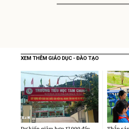
XEM THÊM GIÁO DỤC - ĐÀO TẠO
Dự kiến giảm hơn 17.000 đầu
Thắp sán