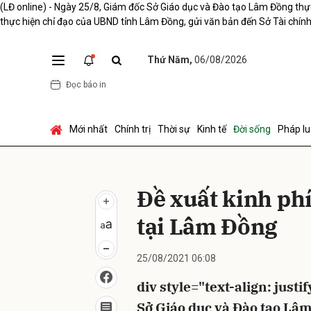
(LĐ online) - Ngày 25/8, Giám đốc Sở Giáo dục và Đào tạo Lâm Đồng thực
thực hiện chỉ đạo của UBND tỉnh Lâm Đồng, gửi văn bản đến Sở Tài chính..
Thứ Năm,
06/08/2026
Gửi 
Đọc báo in
Mới nhất
Chính trị
Thời sự
Kinh tế
Đời sống
Pháp lu
Đề xuất kinh phí
tại Lâm Đồng
25/08/2021 06:08
div style="text-align: just
Sở Giáo dục và Đào tạo Lâ