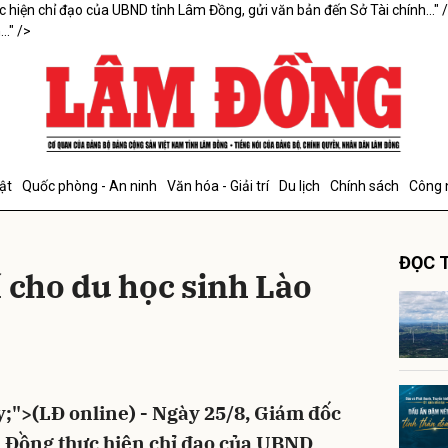
 hiện chỉ đạo của UBND tỉnh Lâm Đồng, gửi văn bản đến Sở Tài chính..." 
." />
bình luận
ật
Quốc phòng - An ninh
Văn hóa - Giải trí
Du lịch
Chính sách
Công 
ĐỌC T
 cho du học sinh Lào
Hủy
G
ify;">(LĐ online) - Ngày 25/8, Giám đốc
m Đồng thực hiện chỉ đạo của UBND