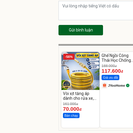
Gửi bình luận
Unmute
Ghế Ngồi Công
-56%
-37%
Thái Học Chống
Mỏi Lưng
188.000
đ
117.600
đ
Giá ưu đãi
JYooHome
Vòi xịt tăng áp
dành cho rửa xe,
tưới cây
161.000
đ
70.000
đ
Bán chạy