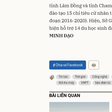
tỉnh Lâm Đồng và tỉnh Champ
đào tạo 15 chỉ tiêu cử nhân t
đoạn 2016-2020). Hiện, Sở 
hiện hỗ trợ 14 du học sinh đ
MINH ĐẠO
Chia sẻ Facebook
Tin tức
Thế giới
Công nghệ
ôtô-Xe máy
VNPT
báo điện tử
BÀI LIÊN QUAN