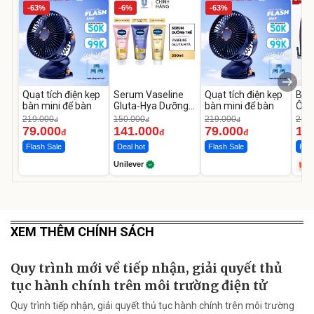
-63%
-6%
-63%
Quạt tích điện kẹp
Serum Vaseline
Quạt tích điện kẹp
Bơm
bàn mini để bàn
Gluta-Hya Dưỡng
bàn mini để bàn
Ô T
Da Sáng Mịn Sau 7
MED
219.000
150.000
219.000
2.69
đ
đ
đ
Ngày
12.
79.000
141.000
79.000
1.
đ
đ
đ
Flash Sale
Deal hot
Flash Sale
Hot 
Unilever
XEM THÊM CHÍNH SÁCH
Quy trình mới về tiếp nhận, giải quyết thủ
tục hành chính trên môi trường điện tử
Quy trình tiếp nhận, giải quyết thủ tục hành chính trên môi trường