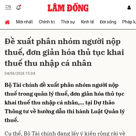
Mới nhất
Chính trị
Thời sự
Kinh tế
Đời sống
Pháp l
Gửi bình luận
Đề xuất phân nhóm người nộp
thuế, đơn giản hóa thủ tục khai
thuế thu nhập cá nhân
04/06/2026 15:04
Bộ Tài chính đề xuất phân nhóm người nộp
Hủy
Gửi
thuế trong quản lý thuế, đơn giản hóa thủ tục
khai thuế thu nhập cá nhân,... tại Dự thảo
Thông tư về hướng dẫn thi hành Luật Quản lý
thuế.
Cụ thể, Bộ Tài chính đang lấy ý kiến rộng rãi về