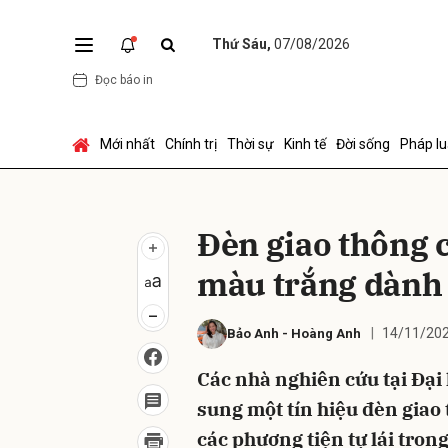
Thứ Sáu,
07/08/2026
Đọc báo in
Gửi 
Mới nhất
Chính trị
Thời sự
Kinh tế
Đời sống
Pháp lu
Đèn giao thông 
màu trắng dành c
14/11/202
Bảo Anh
-
Hoàng Anh
Các nhà nghiên cứu tại Đại
sung một tín hiệu đèn giao 
các phương tiện tự lái tron