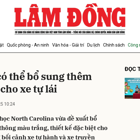
bình luận
ật
Quốc phòng - An ninh
Văn hóa - Giải trí
Du lịch
Chính sách
Công 
ĐỌC T
có thể bổ sung thêm
ho xe tự lái
5 10:24
Hủy
G
 học North Carolina vừa đề xuất bổ
thông màu trắng, thiết kế đặc biệt cho
g bối cảnh xe tự hành và xe truyền