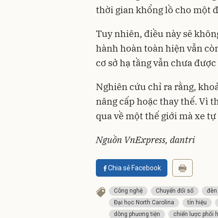
thời gian khổng lồ cho một
Tuy nhiên, điều này sẽ không
hành hoàn toàn hiện vẫn còn
cơ sở hạ tầng vẫn chưa được
Nghiên cứu chỉ ra rằng, kho
nâng cấp hoặc thay thế. Vì t
qua về một thế giới mà xe tự
Nguồn VnExpress, dantri
Chia sẻ Facebook
Công nghệ
Chuyển đổi số
đèn
Đại học North Carolina
tín hiệu
dòng phương tiện
chiến lược phối 