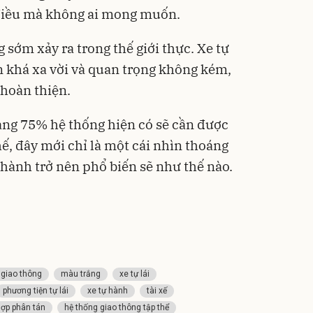
 điều mà không ai mong muốn.
 sớm xảy ra trong thế giới thực. Xe tự
 khá xa vời và quan trọng không kém,
 hoàn thiện.
ảng 75% hệ thống hiện có sẽ cần được
hế, đây mới chỉ là một cái nhìn thoáng
 hành trở nên phổ biến sẽ như thế nào.
 giao thông
màu trắng
xe tự lái
phương tiện tự lái
xe tự hành
tài xế
hợp phân tán
hệ thống giao thông tập thể