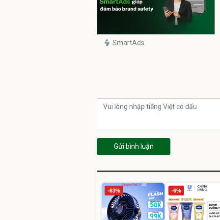
SmartAds
Gửi bình luận
-63%
-6%