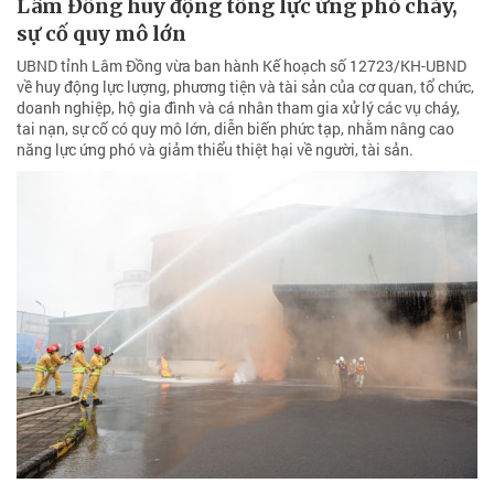
Lâm Đồng huy động tổng lực ứng phó cháy,
sự cố quy mô lớn
UBND tỉnh Lâm Đồng vừa ban hành Kế hoạch số 12723/KH-UBND
về huy động lực lượng, phương tiện và tài sản của cơ quan, tổ chức,
doanh nghiệp, hộ gia đình và cá nhân tham gia xử lý các vụ cháy,
tai nạn, sự cố có quy mô lớn, diễn biến phức tạp, nhằm nâng cao
năng lực ứng phó và giảm thiểu thiệt hại về người, tài sản.