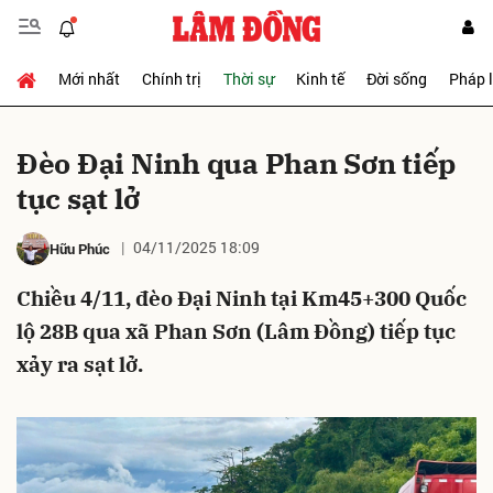
Mới nhất
Chính trị
Thời sự
Kinh tế
Đời sống
Pháp 
Gửi bình luận
Đèo Đại Ninh qua Phan Sơn tiếp
tục sạt lở
04/11/2025 18:09
Hữu Phúc
Chiều 4/11, đèo Đại Ninh tại Km45+300 Quốc
lộ 28B qua xã Phan Sơn (Lâm Đồng) tiếp tục
Hủy
Gửi
xảy ra sạt lở.