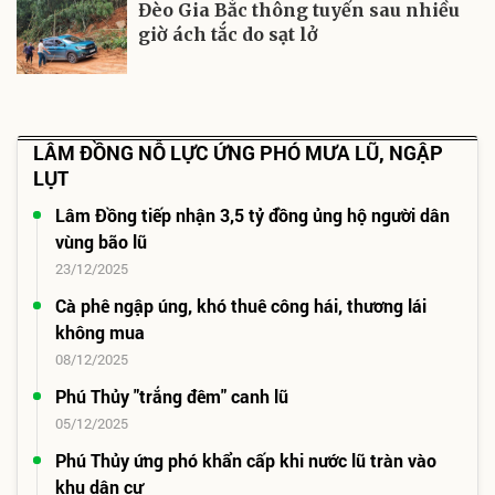
Đèo Gia Bắc thông tuyến sau nhiều
giờ ách tắc do sạt lở
LÂM ĐỒNG NỖ LỰC ỨNG PHÓ MƯA LŨ, NGẬP
LỤT
Lâm Đồng tiếp nhận 3,5 tỷ đồng ủng hộ người dân
vùng bão lũ
23/12/2025
Cà phê ngập úng, khó thuê công hái, thương lái
không mua
08/12/2025
Phú Thủy "trắng đêm" canh lũ
05/12/2025
Phú Thủy ứng phó khẩn cấp khi nước lũ tràn vào
khu dân cư