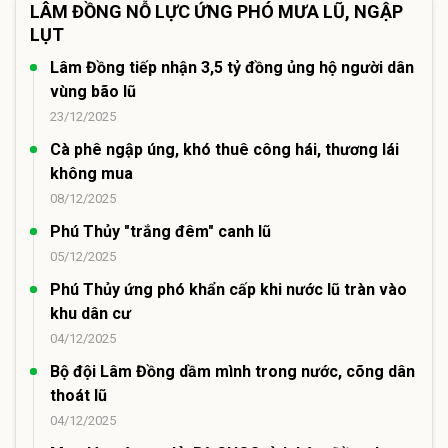
LÂM ĐỒNG NỖ LỰC ỨNG PHÓ MƯA LŨ, NGẬP
LỤT
Lâm Đồng tiếp nhận 3,5 tỷ đồng ủng hộ người dân
vùng bão lũ
23/12/2025
Cà phê ngập úng, khó thuê công hái, thương lái
không mua
08/12/2025
Phú Thủy "trắng đêm" canh lũ
05/12/2025
Phú Thủy ứng phó khẩn cấp khi nước lũ tràn vào
khu dân cư
04/12/2025
Bộ đội Lâm Đồng dầm mình trong nước, cõng dân
thoát lũ
04/12/2025