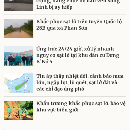
trọng, hàng chục hộ dân ven sông
Linh bị uy hiếp
Khắc phục sạt lở trên tuyến Quốc lộ
28B qua xã Phan Sơn
Ứng trực 24/24 giờ, xử lý nhanh
nguy cơ sạt lở tại khu dân cư Đưng
K’Nớ 5
Tin áp thấp nhiệt đới, cảnh báo mưa
lớn, ngập lụt, lũ quét, sạt lở đất và
các chỉ đạo ứng phó
Khẩn trương khắc phục sạt lở, bảo vệ
khu vực biên giới