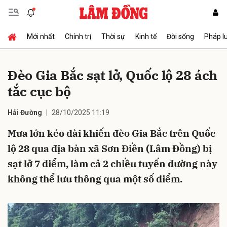
Mới nhất
Chính trị
Thời sự
Kinh tế
Đời sống
Pháp l
Gửi bình luận
Đèo Gia Bắc sạt lở, Quốc lộ 28 ách
tắc cục bộ
Hải Đường
28/10/2025 11:19
Mưa lớn kéo dài khiến đèo Gia Bắc trên Quốc
lộ 28 qua địa bàn xã Sơn Điền (Lâm Đồng) bị
Hủy
Gửi
sạt lở 7 điểm, làm cả 2 chiều tuyến đường này
không thể lưu thông qua một số điểm.