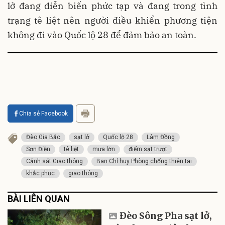
lở đang diễn biến phức tạp và đang trong tình
trạng tê liệt nên người điều khiển phương tiện
không đi vào Quốc lộ 28 để đảm bảo an toàn.
Chia sẻ Facebook
Đèo Gia Bắc
sạt lở
Quốc lộ 28
Lâm Đồng
Sơn Điền
tê liệt
mưa lớn
điểm sạt trượt
Cảnh sát Giao thông
Ban Chỉ huy Phòng chống thiên tai
khắc phục
giao thông
BÀI LIÊN QUAN
Đèo Sông Pha sạt lở,