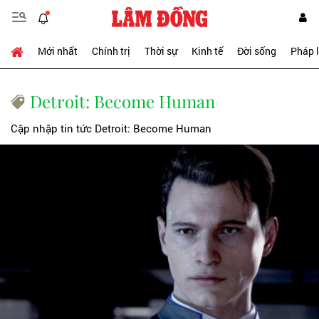
Mới nhất
Chính trị
Thời sự
Kinh tế
Đời sống
Pháp 
Detroit: Become Human
Cập nhập tin tức Detroit: Become Human