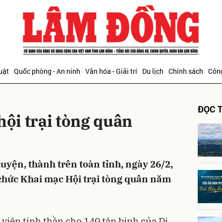
bình luận
uật
Quốc phòng - An ninh
Văn hóa - Giải trí
Du lịch
Chính sách
Công
ĐỌC T
hội trại tòng quân
huyện, thành trên toàn tỉnh, ngày 26/2,
Hủy
G
chức Khai mạc Hội trại tòng quân năm
viên tinh thần cho 140 tân binh của Di