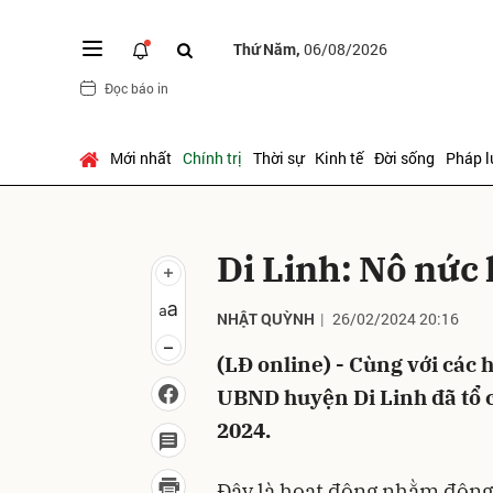
Thứ Năm,
06/08/2026
Đọc báo in
Gửi 
Mới nhất
Chính trị
Thời sự
Kinh tế
Đời sống
Pháp l
Di Linh: Nô nức 
NHẬT QUỲNH
26/02/2024 20:16
(LĐ online) - Cùng với các 
UBND huyện Di Linh đã tổ 
2024.
Đây là hoạt động nhằm động 