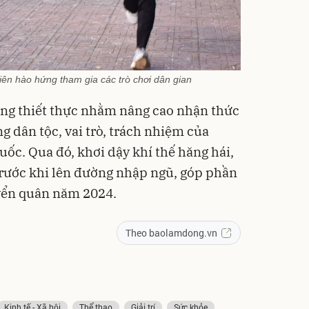
iên hào hứng tham gia các trò chơi dân gian
động thiết thực nhằm nâng cao nhận thức
ng dân tộc, vai trò, trách nhiệm của
uốc. Qua đó, khơi dậy khí thế hăng hái,
trước khi lên đường nhập ngũ, góp phần
yển quân năm 2024.
Theo baolamdong.vn
Kinh tế - Xã hội
Thể thao
Giải trí
Sức khỏe